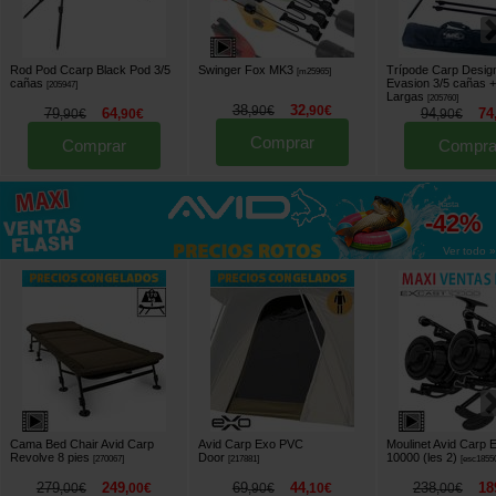
Rod Pod Ccarp Black Pod 3/5
Swinger Fox MK3
Trípode Carp Desig
[
m25965
]
cañas
Evasion 3/5 cañas +
[
205947
]
Largas
[
205760
]
38
32
,
90
€
,
90
€
79
64
94
74
,
90
€
,
90
€
,
90
€
Comprar
Comprar
Compra
hasta
-42%
Ver todo »
Cama Bed Chair Avid Carp
Avid Carp Exo PVC
Moulinet Avid Carp 
Revolve 8 pies
Door
10000 (les 2)
[
270067
]
[
217881
]
[
esc1855
279
249
69
44
238
18
,
00
€
,
00
€
,
90
€
,
10
€
,
00
€