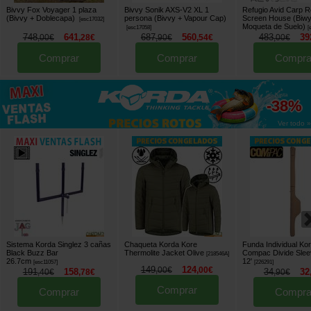
Bivvy Fox Voyager 1 plaza
Bivvy Sonik AXS-V2 XL 1
Refugio Avid Carp R
(Bivvy + Doblecapa)
persona (Bivvy + Vapour Cap)
Screen House (Biwy
[
esc17032
]
Moqueta de Suelo)
[
esc17058
]
[
748
641
687
560
483
39
,
00
€
,
28
€
,
90
€
,
54
€
,
00
€
Comprar
Comprar
Compra
hasta
-38%
Ver todo »
Sistema Korda Singlez 3 cañas
Chaqueta Korda Kore
Funda Individual Ko
Black Buzz Bar
Thermolite Jacket Olive
Compac Divide Slee
[
218546A
]
26.7cm
12'
[
esc11057
]
[
226291
]
149
124
,
00
€
,
00
€
191
158
34
32
,
40
€
,
78
€
,
90
€
Comprar
Comprar
Compra