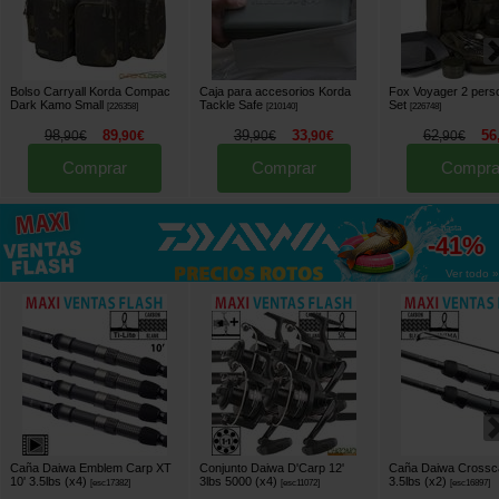
Bolso Carryall Korda Compac
Caja para accesorios Korda
Fox Voyager 2 pers
Dark Kamo Small
Tackle Safe
Set
[
226358
]
[
210140
]
[
226748
]
98
89
39
33
62
56
,
90
€
,
90
€
,
90
€
,
90
€
,
90
€
Comprar
Comprar
Compra
hasta
-41%
Ver todo »
Caña Daiwa Emblem Carp XT
Conjunto Daiwa D'Carp 12'
Caña Daiwa Crossca
10' 3.5lbs (x4)
3lbs 5000 (x4)
3.5lbs (x2)
[
esc17382
]
[
esc11072
]
[
esc16897
]