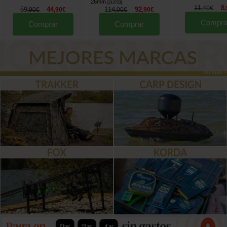
26mm
[
213723
]
11
8
,
40
€
,
59
44
114
92
,
90
€
,
90
€
,
00
€
,
90
€
Compra
Comprar
Comprar
Ver todo »