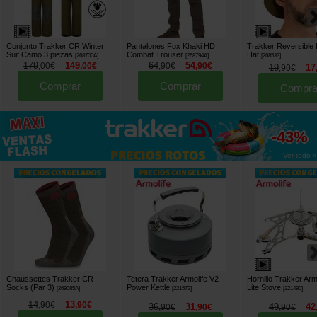
Conjunto Trakker CR Winter
Pantalones Fox Khaki HD
Trakker Reversible
Suit Camo 3 piezas
Combat Trouser
Hat
[
268700A
]
[
268794A
]
[
268533
]
179
149
64
54
,
00
€
,
00
€
,
90
€
,
90
€
19
17
,
90
€
Comprar
Comprar
Compra
hasta
-43%
Ver todo »
Chaussettes Trakker CR
Tetera Trakker Armolife V2
Hornillo Trakker Armo
Socks (Par 3)
Power Kettle
Lite Stove
[
269085A
]
[
221572
]
[
221490
]
14
13
,
90
€
,
90
€
36
31
49
42
,
90
€
,
90
€
,
90
€