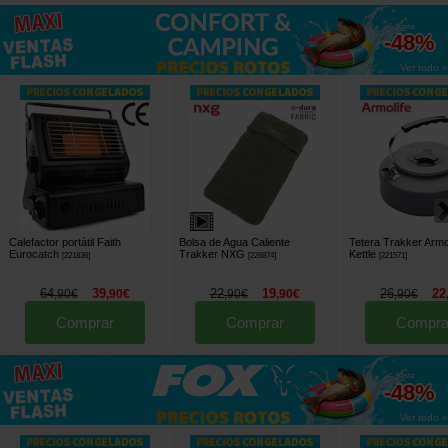
hasta
-48%
Ver todo »
Calefactor portátil Faith
Bolsa de Agua Caliente
Tetera Trakker Armo
Eurocatch
Trakker NXG
Kettle
[
221836
]
[
226874
]
[
221571
]
64
39
22
19
26
22
,
90
€
,
90
€
,
90
€
,
90
€
,
90
€
Comprar
Comprar
Compra
hasta
-48%
Ver todo »