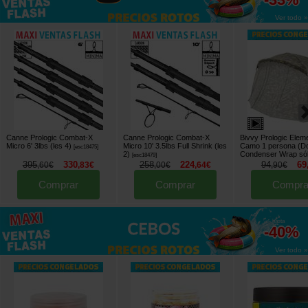
Ver todo »
Canne Prologic Combat-X
Canne Prologic Combat-X
Bivvy Prologic Elem
Micro 6' 3lbs (les 4)
Micro 10' 3.5lbs Full Shrink (les
Camo 1 persona (D
[
esc18475
]
2)
Condenser Wrap sól
[
esc18479
]
395
330
258
224
94
69
,
60
€
,
83
€
,
00
€
,
64
€
,
90
€
Comprar
Comprar
Compra
hasta
-40%
Ver todo »