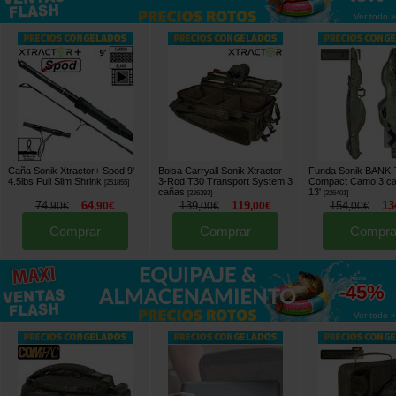
Ver todo »
Caña Sonik Xtractor+ Spod 9'
Bolsa Carryall Sonik Xtractor
Funda Sonik BANK
4.5lbs Full Slim Shrink
3-Rod T30 Transport System 3
Compact Camo 3 c
[
251855
]
cañas
13'
[
226393
]
[
226401
]
74
64
139
119
154
13
,
90
€
,
90
€
,
00
€
,
00
€
,
00
€
Comprar
Comprar
Compra
hasta
-45%
Ver todo »