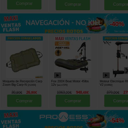
Comprar
Comprar
Compra
hasta
-40%
Ver todo »
Moqueta de Recepción Carp
Fox 200X Boat Motor 45lbs
Moteur Electrique R
Zoom Big Carp-N
12v
V2
[
212454
]
[
esc17370
]
[
219992
]
30
26
1063
948
379
27
,
90
€
,
90
€
,
00
€
,
48
€
,
00
€
Comprar
Comprar
Compra
hasta
-54%
Ver todo »