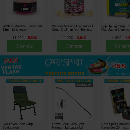
Wafters Mainline Fluoro Pink
Wafters Mainline High Impact
Pop Up Big Carp Fr
15mm Link
Choc-O 15mm (por 60)
Fluo Jaune 14mm
[
244360
]
[
243277
]
[
2
11
8
11
8
9
7
,
90
€
,
90
€
,
90
€
,
91
€
,
90
€
,
Comprar
Comprar
Compra
hasta
-45%
Ver todo »
Silla Level Chair Carp
Lanza Boilie Carp Spirit
Carp Spirit Herculin
Spirit
Magnum Lanzador Ld
Camuflaje 20m
[
216585
]
[
20777