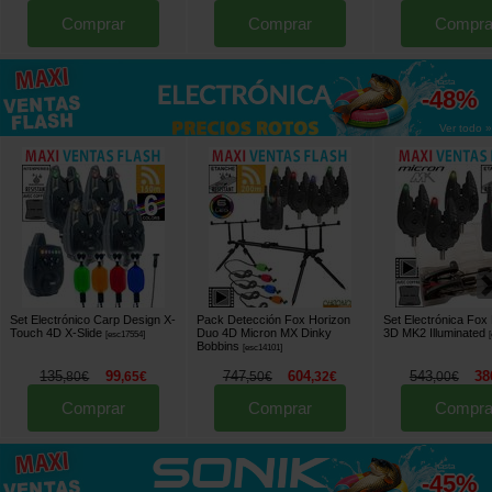
Comprar
Comprar
Compra
hasta
-48%
Ver todo »
Set Electrónico Carp Design X-
Pack Detección Fox Horizon
Set Electrónica Fox
Touch 4D X-Slide
Duo 4D Micron MX Dinky
3D MK2 Illuminated
[
esc17554
]
[
Bobbins
[
esc14101
]
135
99
747
604
543
38
,
80
€
,
65
€
,
50
€
,
32
€
,
00
€
Comprar
Comprar
Compra
hasta
-45%