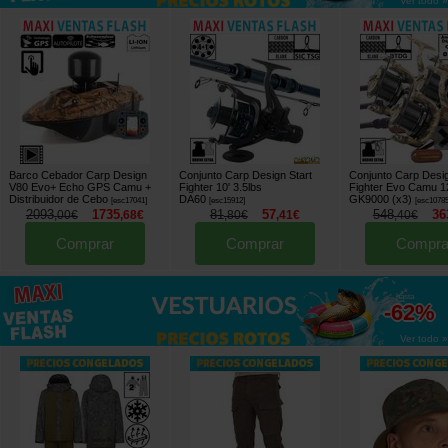
Ver todo »
Barco Cebador Carp Design
Conjunto Carp Design Start
Conjunto Carp Desig
V80 Evo+ Echo GPS Camu +
Fighter 10' 3.5lbs
Fighter Evo Camu 12
Distribuidor de Cebo
DA60
GK9000 (x3)
[
esc17041
]
[
esc15912
]
[
esc1078
2093
1735
81
57
548
36
,
00
€
,
68
€
,
80
€
,
41
€
,
40
€
Comprar
Comprar
Compra
hasta
-62%
Ver todo »