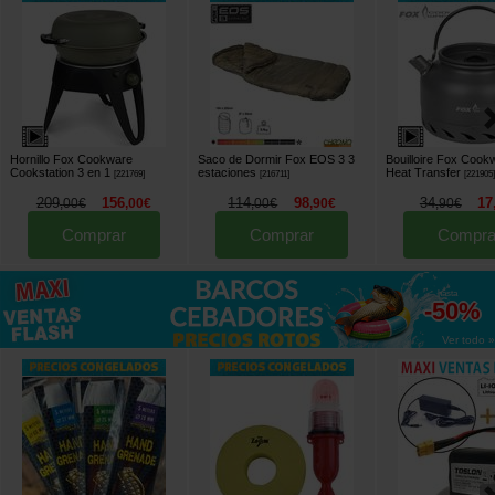
Hornillo Fox Cookware
Saco de Dormir Fox EOS 3 3
Bouilloire Fox Cook
Cookstation 3 en 1
estaciones
Heat Transfer
[
221769
]
[
216711
]
[
221905
209
156
114
98
34
17
,
00
€
,
00
€
,
00
€
,
90
€
,
90
€
Comprar
Comprar
Compra
hasta
-50%
Ver todo »