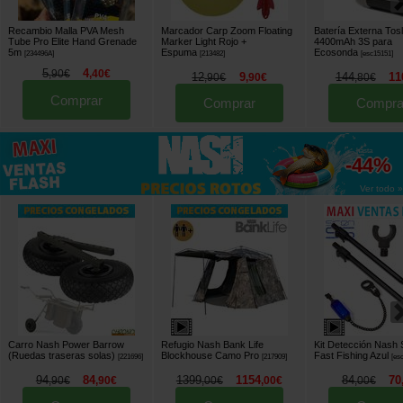
Recambio Malla PVA Mesh
Marcador Carp Zoom Floating
Batería Externa Tos
Tube Pro Elite Hand Grenade
Marker Light Rojo +
4400mAh 3S para
5m
Espuma
Ecosonda
[
234496A
]
[
213482
]
[
esc15151
]
5
4
,
90
€
,
40
€
12
9
144
11
,
90
€
,
90
€
,
80
€
Comprar
Comprar
Compra
hasta
-44%
Ver todo »
Carro Nash Power Barrow
Refugio Nash Bank Life
Kit Detección Nash 
(Ruedas traseras solas)
Blockhouse Camo Pro
Fast Fishing Azul
[
221696
]
[
217909
]
[
es
94
84
1399
1154
84
70
,
90
€
,
90
€
,
00
€
,
00
€
,
00
€