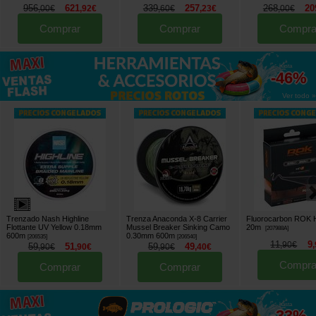
956
621
339
257
268
20
,
00
€
,
92
€
,
60
€
,
23
€
,
00
€
Comprar
Comprar
Compra
hasta
-46%
Ver todo »
Trenzado Nash Highline
Trenza Anaconda X-8 Carrier
Fluorocarbon ROK H
Flottante UV Yellow 0.18mm
Mussel Breaker Sinking Camo
20m
[
207988A
]
600m
0.30mm 600m
[
206535
]
[
206540
]
11
9
,
90
€
,
59
51
59
49
,
90
€
,
90
€
,
90
€
,
40
€
Compra
Comprar
Comprar
hasta
-33%