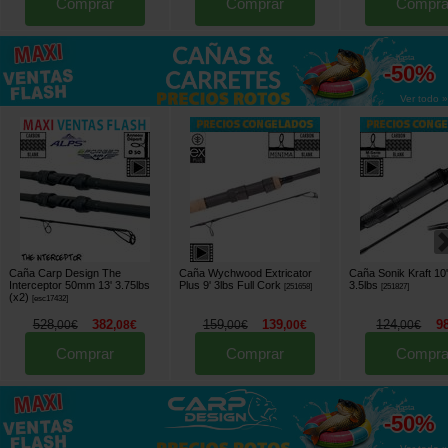
Comprar
Comprar
Compra
hasta
-50%
Ver todo »
Caña Carp Design The
Caña Wychwood Extricator
Caña Sonik Kraft 10'
Interceptor 50mm 13' 3.75lbs
Plus 9' 3lbs Full Cork
3.5lbs
[
251658
]
[
251827
]
(x2)
[
esc17432
]
528
382
159
139
124
9
,
00
€
,
08
€
,
00
€
,
00
€
,
00
€
Comprar
Comprar
Compra
hasta
-50%