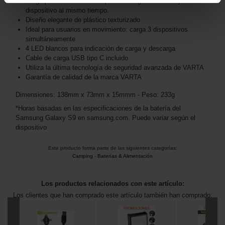
Carga por transferencia: te permite cargar la batería y tu
dispositivo al mismo tiempo.
Diseño elegante de plástico texturizado
Ideal para usuarios en movimiento: carga 3 dispositivos
simultáneamente
4 LED blancos para indicación de carga y descarga
Cable de carga USB tipo C incluido
Utiliza la última tecnología de seguridad avanzada de VARTA
Garantía de calidad de la marca VARTA
Dimensiones: 138mm x 73mm x 15mmm - Peso: 233g
*Horas basadas en las especificaciones de la batería del
Samsung Galaxy S9 en samsung.com. Puede variar según el
dispositivo
Este producto forma parte de las siguientes categorías:
Camping
-
Baterías & Alimentación
Los productos relacionados con este artículo:
Los clientes que han comprado este artículo también han comprado: