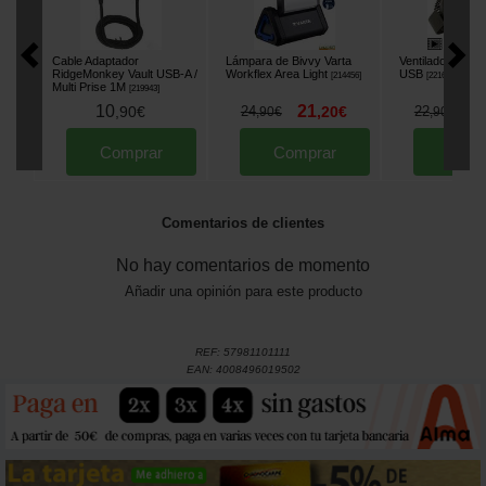
Cable Adaptador
Lámpara de Bivvy Varta
Ventilador de Bi
RidgeMonkey Vault USB-A /
Workflex Area Light
USB
[
214456
]
[
221633
]
Multi Prise 1M
[
219943
]
10
21
2
,
90
€
24
,
20
€
22
,
90
€
,
90
€
Comprar
Comprar
Comp
Comentarios de clientes
No hay comentarios de momento
Añadir una opinión para este producto
REF:
57981101111
EAN:
4008496019502