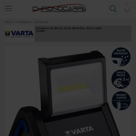
0
Inicio
»
Camping
»
Lámparas
Lámpara de Bivvy Varta Workflex Area Light
[
214456
]