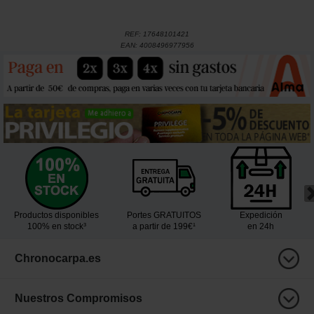
REF:
17648101421
EAN:
4008496977956
Productos disponibles
Portes GRATUITOS
Expedición
100% en stock³
a partir de 199€¹
en 24h
Chronocarpa.es
Nuestros Compromisos