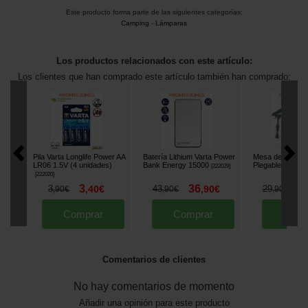
Este producto forma parte de las siguientes categorías:
Camping
-
Lámparas
Los productos relacionados con este artículo:
Los clientes que han comprado este artículo también han comprado:
Pila Varta Longlife Power AA
Batería Lithium Varta Power
Mesa de Bivvy 
LR06 1.5V (4 unidades)
Bank Energy 15000
Plegable Compa
[
222029
]
[
222020
]
3
36
2
3
,
40
€
43
,
90
€
29
,
90
€
,
90
€
,
90
€
Comprar
Comprar
Comp
Comentarios de clientes
No hay comentarios de momento
Añadir una opinión para este producto