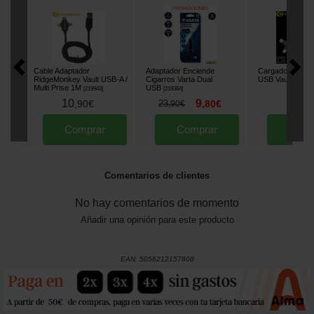
Cable Adaptador
Adaptador Enciende
Cargador Ridg
RidgeMonkey Vault USB-A /
Cigarros Varta Dual
USB Vault 12W
[
Multi Prise 1M
USB
[
219943
]
[
219364
]
10
9
22
,
90
€
23
,
80
€
,
50
,
90
€
Comprar
Comprar
Comp
Comentarios de clientes
No hay comentarios de momento
Añadir una opinión para este producto
EAN:
5056212157808