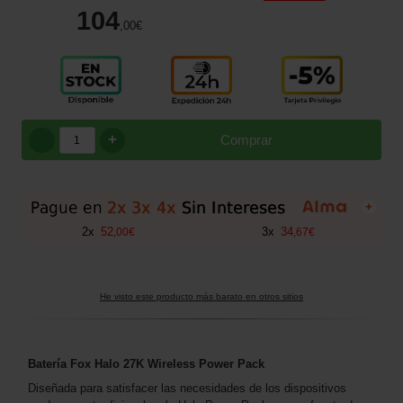
104
,00
€
+
Comprar
+
2
x
52
3
x
34
,
00
€
,
67
€
He visto este producto más barato en otros sitios
Batería Fox Halo 27K Wireless Power Pack
Diseñada para satisfacer las necesidades de los dispositivos