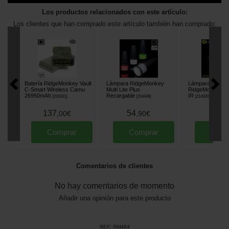
Los productos relacionados con este artículo:
Los clientes que han comprado este artículo también han comprado:
Batería RidgeMonkey Vault
Lámpara RidgeMonkey
Lámpara de Biv
C-Smart Wireless Camu
Multi Lite Plus
RidgeMonkey Lite
26950mAh
Recargable
IR
[
219331
]
[
214439
]
[
214330
]
137
54
68
,
00
€
,
90
€
,
90
Comprar
Comprar
Comp
Comentarios de clientes
No hay comentarios de momento
Añadir una opinión para este producto
REF:
RM484