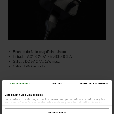
Enchufe de 3 pin plug (Reino Unido).
Entrada : AC100-240V ~ 50/60Hz 0.35A.
Salida : DC 5V 2.4A, 12W máx.
Cable USB-A incluido.
Consentimiento
Detalles
Acerca de las cookies
Esta página web usa cookies
Las cookies de esta página web se usan para personalizar el contenido y los
anuncios, ofrecer funciones de redes sociales y analizar el tráfico. Además,
compartimos información sobre el uso que haga del sitio web con nuestros
colaboradores de redes sociales, publicidad y análisis web, quienes pueden
combinarla con otra información que les haya proporcionado o que hayan
Permitir todas