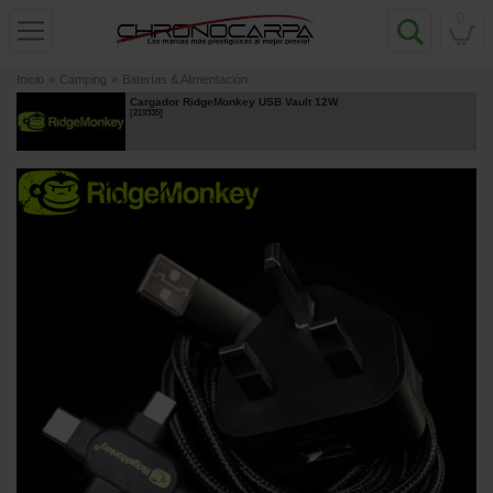
0
Inicio
»
Camping
»
Baterías & Alimentación
Cargador RidgeMonkey USB Vault 12W
[
219335
]