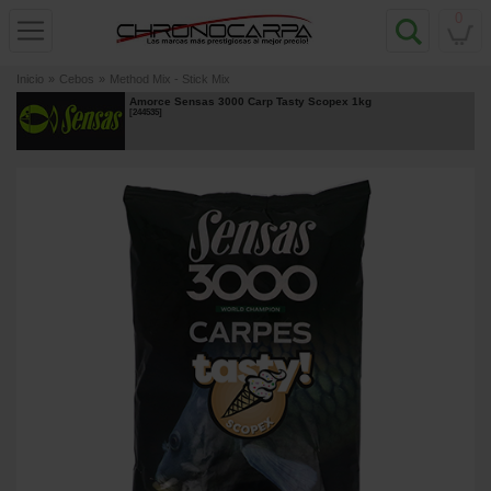
0
Inicio
»
Cebos
»
Method Mix - Stick Mix
Amorce Sensas 3000 Carp Tasty Scopex 1kg
[
244535
]