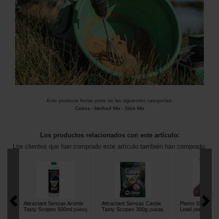
Este producto forma parte de las siguientes categorías:
Cebos
-
Method Mix - Stick Mix
Los productos relacionados con este artículo:
Los clientes que han comprado este artículo también han comprado:
Attractant Sensas Aromix
Attractant Sensas Carpix
Plomo Starbaits
Tasty Scopex 500ml
Tasty Scopex 300g
Lead
[
244541
]
[
244538
]
[
208993A
]