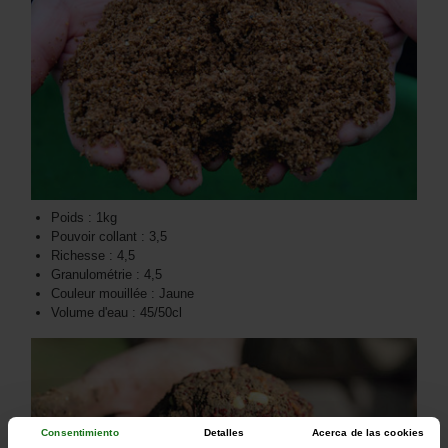
Poids : 1kg
Pouvoir collant : 3,5
Richesse : 4,5
Granulométrie : 4,5
Couleur mouillée : Jaune
Volume d'eau : 45/50cl
Consentimiento
Detalles
Acerca de las cookies