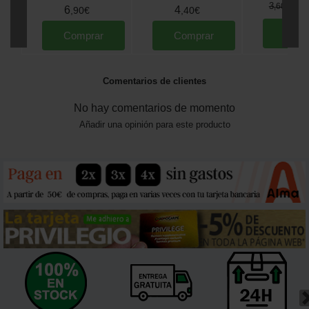
2
3
,
60
€
6
4
,
90
€
,
40
€
Comp
Comprar
Comprar
Comentarios de clientes
No hay comentarios de momento
Añadir una opinión para este producto