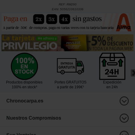
REF:
RM290
EAN:
5056210610336
Productos disponibles
Portes GRATUITOS
Expedición
100% en stock³
a partir de 199€¹
en 24h
Chronocarpa.es
Nuestros Compromisos