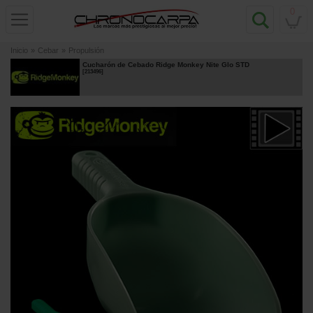
0
Inicio
»
Cebar
»
Propulsión
Cucharón de Cebado Ridge Monkey Nite Glo STD
[
213496
]