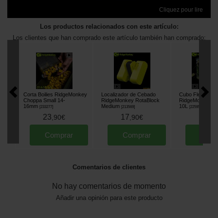
Cliquez pour lire
Los productos relacionados con este artículo:
Los clientes que han comprado este artículo también han comprado:
Corta Boilies RidgeMonkey
Localizador de Cebado
Cubo Flexible
Choppa Small 14-
RidgeMonkey RotaBlock
RidgeMonkey Pe
16mm
Medium
10L
[
233277
]
[
213569
]
[
225953
]
23
17
18
,
90
€
,
90
€
,
90
Comprar
Comprar
Comp
Comentarios de clientes
No hay comentarios de momento
Añadir una opinión para este producto