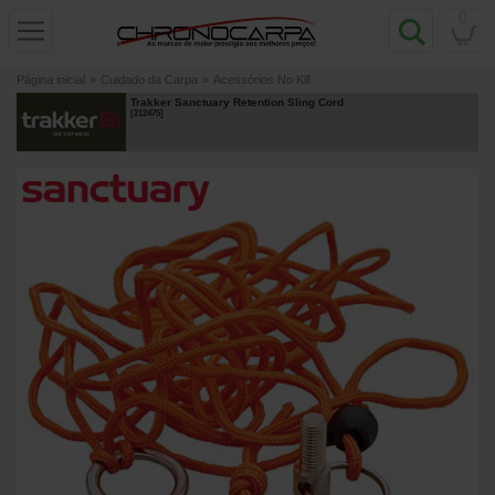
0
Página inicial
»
Cuidado da Carpa
»
Acessórios No Kill
Trakker Sanctuary Retention Sling Cord
[
212475
]