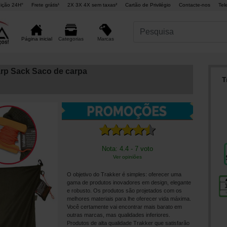
ição 24H°
Frete grátis¹
2X 3X 4X sem taxas²
Cartão de Privilégio
Contacte-nos
Tel
Marcas
Página inicial
Categorias
rp Sack Saco de carpa
T
Nota: 4.4 - 7 voto
Ver opiniões
O objetivo do Trakker é simples: oferecer uma
gama de produtos inovadores em design, elegante
e robusto. Os produtos são projetados com os
melhores materiais para lhe oferecer vida máxima.
Você certamente vai encontrar mais barato em
outras marcas, mas qualidades inferiores.
Produtos de alta qualidade Trakker que satisfarão