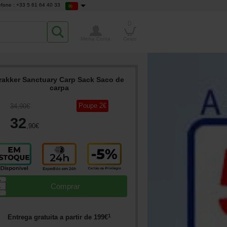
efone : +33 5 61 64 40 33
0
Minha Conta
Cesto
rakker Sanctuary Carp Sack Saco de
carpa
Poupe
2
€
34
,90
€
32
,90
€
▲
Comprar
▼
1
Entrega gratuita a partir de
199
€