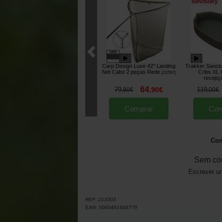
Carp Design Luxe 42" Landing
Trakker Sanctua
Net Cabo 2 peças Rede
Cribs XL 
[
212557
]
recepç
64
79
,
90
€
119
,
90
€
,
00
€
Comprar
Com
Com
Sem co
Escrever um
REF:
213303
EAN:
5060461946779