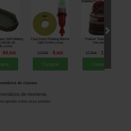
ry Self Inflating
Carp Zoom Floating Marker
Trakker Team Bobble
Colchão de
Light Green
Hat
[
213483
]
[
268458
]
ão
[
212658
]
94
9
13
,
90
€
12
,
90
€
17
,
90
€
,
90
€
,
90
€
prar
Comprar
Comprar
entários de clientes
mentários de momento
a opinião sobre esse produto