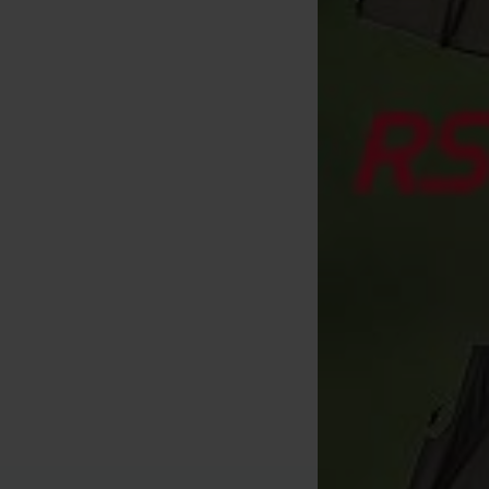
Trakker Easylift Weight
Hook
[
212009
]
15
16
,
90
€
,
90
€
Comprar