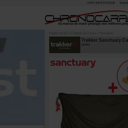
100% EM ESTOQUE
Exped
Página inicial
»
Cuidado da Carpa
»
Pesagem
Trakker Sanctuary Ca
[
212657
]