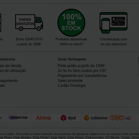
os
Envio GRATUITO
Produtos disponíveis
Chronocarpe.com
a partir de 199€¹
100% en stock³
no seu telemóvel
omissos
Seus Ventagens
ais de Venda
Frete grátis a partir de 199€¹
s de utilização
2x 3x 4x Sem custos por CB²
Pagamento por transferência
pagamento
Vales presente
ade
Cartão Privilégio
o Loisirs. Encontra a maior seleção de produtos de
pesca a carpa
entre as marcas mais presti
ap River
,
Carp Design
,
Carp Porter
,
Carp Spirit
,
Carp Zoom
,
Carpsounder
,
CC Moore
,
Ccarp
,
Chro