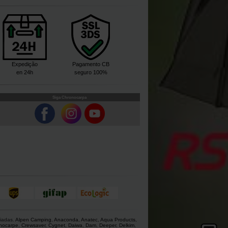
Expedição
Pagamento CB
en 24h
seguro 100%
Siga Chronocarpa
giadas.
Alpen Camping
,
Anaconda
,
Anatec
,
Aqua Products
,
nocarpe
,
Crewsaver
,
Cygnet
,
Daiwa
,
Dam
,
Deeper
,
Delkim
,