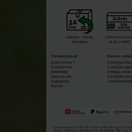
Satisfeito - Câmbio
2X3X4X sem Cust
Reembolso
de 50 a 2000€²
Chronocarpa.pt
Nossos compr
Quem somos ?
Condições Ger
Contacte-nos
Condições gerai
Newsletter
Entrega e frete
Mapa do site
Condições de 
Categorias
Confidencialid
Marcas
Chronocarpa é um site de vendas online da empresa Chron
Atropa
,
Avid Carp
,
Bait Boat Pod
,
BeeTackle
,
Big Carp
,
C