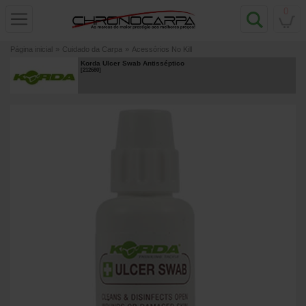
0
Página inicial
»
Cuidado da Carpa
»
Acessórios No Kill
Korda Ulcer Swab Antisséptico
[
212680
]