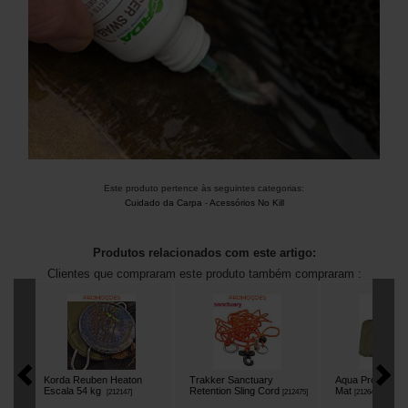
Este produto pertence às seguintes categorias:
Cuidado da Carpa
-
Acessórios No Kill
Produtos relacionados com este artigo:
Clientes que compraram este produto também compraram :
Korda Reuben Heaton
Trakker Sanctuary
Aqua Products 
Escala 54 kg
Retention Sling Cord
Mat
[
212147
]
[
212475
]
[
212647
]