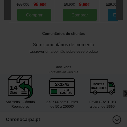
98
9
1
109
,
90
€
10
,
90
€
129
,
00
€
,
90
€
,
00
€
Comprar
Comprar
Encom
Comentários de clientes
Sem comentários de momento
Escrever uma opinião sobre esse produto
REF:
KCC3
EAN:
5060660631711
Satisfeito - Câmbio
2X3X4X sem Custos
Envio GRATUITO
Reembolso
de 50 a 2000€²
a partir de 199€¹
Chronocarpa.pt