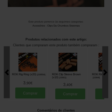
Este produto pertence às seguintes categorias:
Acessórios
-
Clips Da Chumbos Sistemas
Produtos relacionados com este artigo:
Clientes que compraram este produto também compraram :
ROK Rig Ring (x20)
ROK Clip Sleeve Brown
ROK Ring Swivel
[
233955A
]
(x10)
[
233921
]
[
233948
]
3
,
90
€
3
3
,
40
€
,
90
Comprar
Comprar
Comp
Comentários de clientes