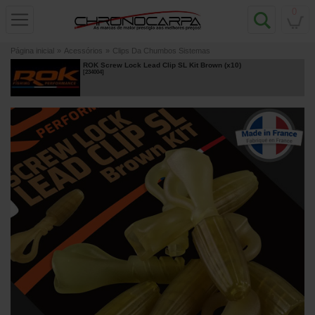
0
Página inicial
»
Acessórios
»
Clips Da Chumbos Sistemas
ROK Screw Lock Lead Clip SL Kit Brown (x10)
[
234004
]