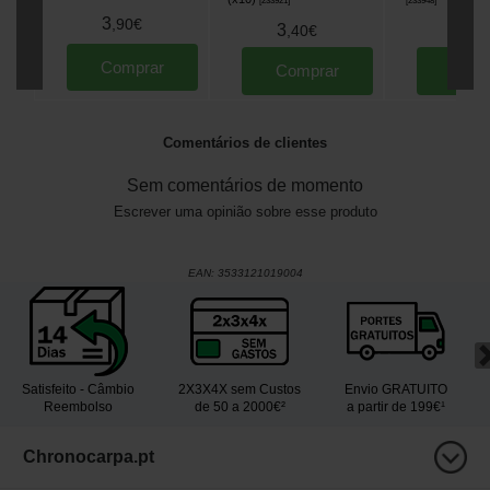
[
233921
]
[
233948
]
3
,
90
€
3
3
,
40
€
,
90
Comprar
Comprar
Comp
Comentários de clientes
Sem comentários de momento
Escrever uma opinião sobre esse produto
EAN:
3533121019004
Satisfeito - Câmbio
2X3X4X sem Custos
Envio GRATUITO
Reembolso
de 50 a 2000€²
a partir de 199€¹
Chronocarpa.pt