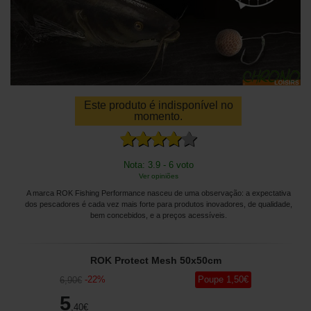
Este produto é indisponível no
momento.
Nota: 3.9 - 6 voto
Ver opiniões
A marca ROK Fishing Performance nasceu de uma observação: a expectativa
dos pescadores é cada vez mais forte para produtos inovadores, de qualidade,
bem concebidos, e a preços acessíveis.
ROK Protect Mesh 50x50cm
-
22
%
Poupe
1
,50
€
6
,90
€
5
,40
€