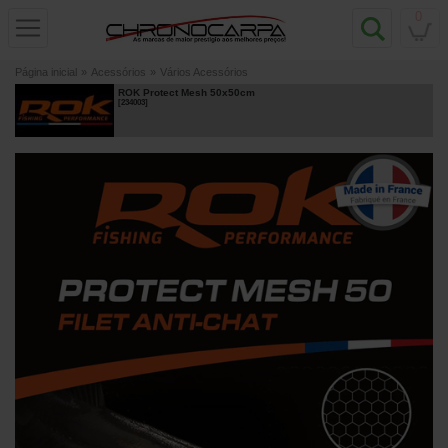
0
Página inicial
»
Acessórios
»
Vários Acessórios
ROK Protect Mesh 50x50cm
[
234003
]