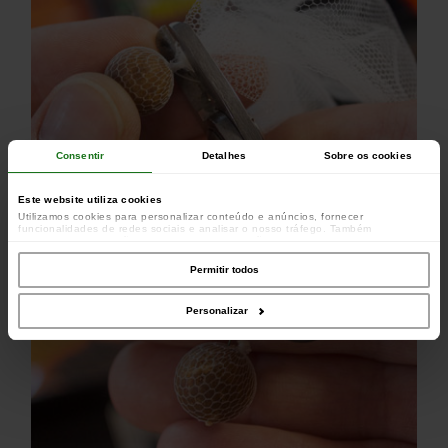
Consentir
Detalhes
Sobre os cookies
Este website utiliza cookies
Utilizamos cookies para personalizar conteúdo e anúncios, fornecer
funcionalidades de redes sociais e analisar o nosso tráfego. Também
partilhamos informações acerca da sua utilização do site com os nossos
parceiros de redes sociais, de publicidade e de análise, que as podem combinar
com outras informações que lhes forneceu ou recolhidas por estes a partir da
Permitir todos
sua utilização dos respetivos serviços.
Personalizar