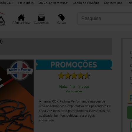
ição 24H°
Frete grátis¹
2X 3X 4X sem taxas²
Cartão de Privilégio
Contacte-nos
Tel
Marcas
Página inicial
Categorias
0)
T
[
2
T
[
2
T
[
2
Nota: 4.5 - 9 voto
Ver opiniões
A marca ROK Fishing Performance nasceu de
uma observação: a expectativa dos pescadores é
cada vez mais forte para produtos inovadores, de
qualidade, bem concebidos, e a preços
acessíveis.