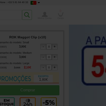
efone : +33 5 61 64 40 33
0
Minha Conta
Cesto
ROK Maggot Clip (x10)
amanho do modelo
:
Small
3
,
90
€
33937
]
amanho do modelo
:
Medium
3
,
90
€
33938
]
amanho do modelo
:
Large
2
,
10
€
3
,
90
€
33939
]
1
,
80
€