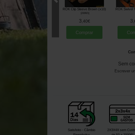
ROK Clip Sleeve Brown (x10)
ROK Swivel T
[
233921
]
3
3
,
40
€
,
Comprar
Com
Com
Sem co
Escrever um
Satisfeito - Câmbio
2X3X4X sem Cust
Reembolso
de 50 a 2000€²