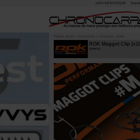
100% EM ESTOQUE
Exped
Página inicial
»
Acessórios
»
Grampos - Anéis
ROK Maggot Clip (x1
[
233937A
]