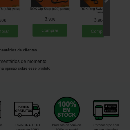
8 (x20)
ROK Clip Snap (x20)
ROK Ring Swivel T8 (x12)
[
233926
]
[
233944A
]
[
233948
]
3
,
90
€
3
60
€
,
90
€
Comprar
prar
Comprar
entários de clientes
mentários de momento
a opinião sobre esse produto
os
Envio GRATUITO
Produtos disponíveis
Chronocarpe.com
a partir de 199€¹
100% en stock³
no seu telemóvel