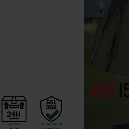
ROK Rig Ring (x20)
ROK Furtiv Fluorocarbon
[
233955A
]
20m
[
207947A
]
3
9
,
90
€
,
90
€
Comprar
Comprar
Expedição
Pagamento CB
en 24h
seguro 100%