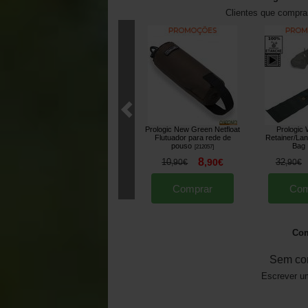
Clientes que compr
Prologic New Green Netfloat
Prologic 
Flutuador para rede de
Retainer/Lan
pouso
Bag
[
212057
]
8
10
,
90
€
32
,
90
€
,
90
€
Comprar
Com
Com
Sem co
Escrever um