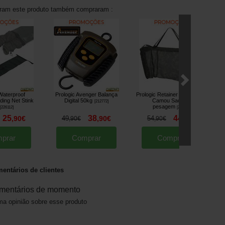
aram este produto também compraram :
Waterproof
Prologic Avenger Balança
Prologic Retainer Weigh Sling
P
ding Net Stink
Digital 50kg
Camou Saco de
[
212772
]
pesagem
[
226112
]
[
212645
]
25
38
44
,
90
€
49
,
90
€
54
,
90
€
,
90
€
,
90
€
prar
Comprar
Comprar
entários de clientes
mentários de momento
a opinião sobre esse produto