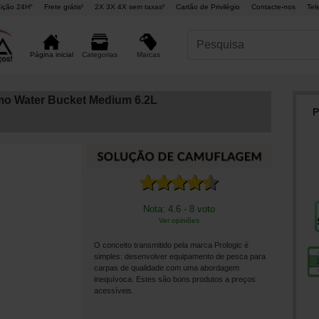
ição 24H°
Frete grátis¹
2X 3X 4X sem taxas²
Cartão de Privilégio
Contacte-nos
Tel
Marcas
Página inicial
Categorias
mo Water Bucket Medium 6.2L
P
Nota: 4.6 - 8 voto
Ver opiniões
O conceito transmitido pela marca Prologic é
simples: desenvolver equipamento de pesca para
carpas de qualidade com uma abordagem
inequívoca. Estes são bons produtos a preços
acessíveis.