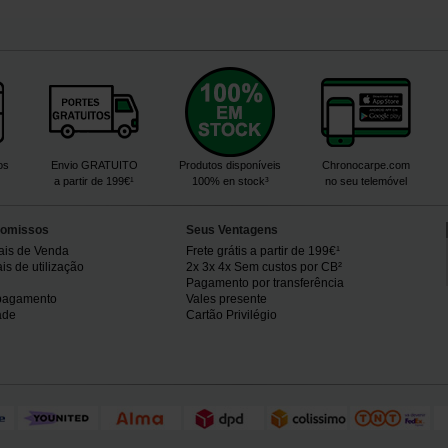
os
Envio GRATUITO
Produtos disponíveis
Chronocarpe.com
a partir de 199€¹
100% en stock³
no seu telemóvel
omissos
Seus Ventagens
ais de Venda
Frete grátis a partir de 199€¹
s de utilização
2x 3x 4x Sem custos por CB²
Pagamento por transferência
pagamento
Vales presente
ade
Cartão Privilégio