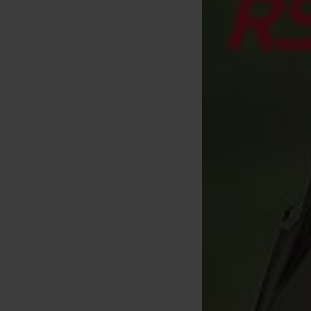
rologic Avengers S/S Cradle
Medium
[
212804
]
84
94
,
90
€
,
90
€
Comprar