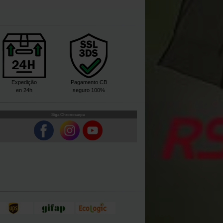
Expedição
Pagamento CB
en 24h
seguro 100%
Siga Chronocarpa