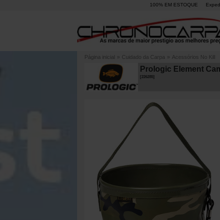
100% EM ESTOQUE
Exped
Página inicial
»
Cuidado da Carpa
»
Acessórios No Kill
Prologic Element Ca
[
226285
]