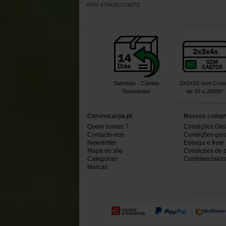
EAN:
5706301728272
Satisfeito - Câmbio
2X3X4X sem Cust
Reembolso
de 50 a 2000€²
Chronocarpa.pt
Nossos compr
Quem somos ?
Condições Ger
Contacte-nos
Condições gerai
Newsletter
Entrega e frete
Mapa do site
Condições de 
Categorias
Confidencialid
Marcas