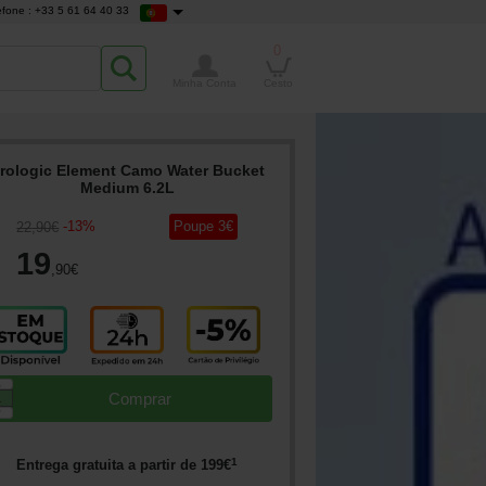
efone : +33 5 61 64 40 33
0
Minha Conta
Cesto
rologic Element Camo Water Bucket
Medium 6.2L
-
13
%
Poupe
3
€
22
,90
€
19
,90
€
▲
Comprar
▼
1
Entrega gratuita a partir de
199
€