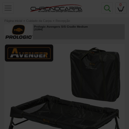
0
Página inicial
»
Cuidado da Carpa
»
Recepção
Prologic Avengers S/S Cradle Medium
[
212804
]