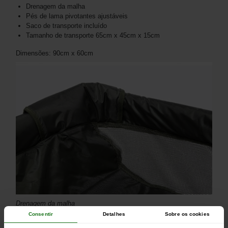
Drenagem da malha
Pés de lama pivotantes ajustáveis
Saco de transporte incluído
Tamanho de transporte 65cm x 45cm x 15cm
Dimensões: 90cm x 60cm
Drenagem da malha
Consentir
Detalhes
Sobre os cookies