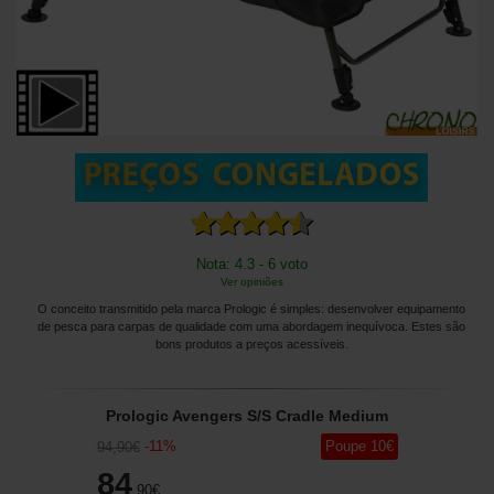
Nota: 4.3 - 6 voto
Ver opiniões
O conceito transmitido pela marca Prologic é simples: desenvolver equipamento
de pesca para carpas de qualidade com uma abordagem inequívoca. Estes são
bons produtos a preços acessíveis.
Prologic Avengers S/S Cradle Medium
-
11
%
Poupe
10
€
94
,90
€
84
,90
€