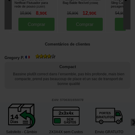
Netfloat Flutuador para
Bag Balde flexível
Sling Camou Sa
[
215668
]
rede de pouso
pesagem
[
212057
]
[
212645
]
8
12
4
10
,
90
€
16
,
90
€
54
,
90
€
,
90
€
,
90
€
Comprar
Comprar
Comp
Comentários de clientes
Gregory P.
Compact
Bassine plutôt correct dans l’ensemble, pas très profonde, mais bien
compacte, prend pas beaucoup de place et un sac de transport de
bonne qualité
EAN:
5706301650078
Satisfeito - Câmbio
2X3X4X sem Custos
Envio GRATUITO