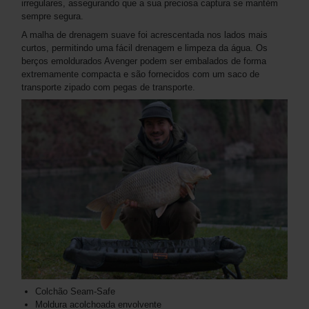
irregulares, assegurando que a sua preciosa captura se mantém
sempre segura.
A malha de drenagem suave foi acrescentada nos lados mais
curtos, permitindo uma fácil drenagem e limpeza da água. Os
berços emoldurados Avenger podem ser embalados de forma
extremamente compacta e são fornecidos com um saco de
transporte zipado com pegas de transporte.
Colchão Seam-Safe
Moldura acolchoada envolvente