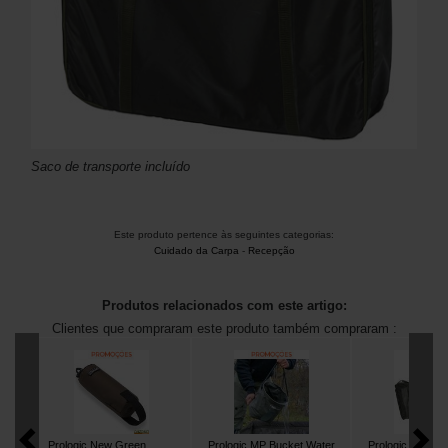
Saco de transporte incluído
Este produto pertence às seguintes categorias:
Cuidado da Carpa
-
Recepção
Produtos relacionados com este artigo:
Clientes que compraram este produto também compraram :
Prologic New Green
Prologic MP Bucket Water
Prologic Retain