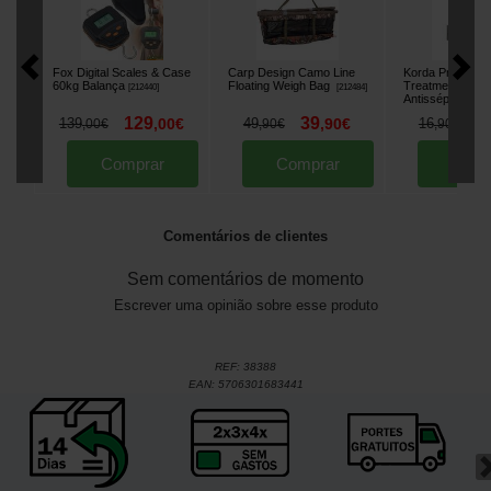
Fox Digital Scales & Case
Carp Design Camo Line
Korda Propolis 
60kg Balança
Floating Weigh Bag
Treatment
[
212440
]
[
212484
]
Antisséptico
[
212
129
39
1
139
,
00
€
49
,
90
€
16
,
00
€
,
90
€
,
90
€
Comprar
Comprar
Comp
Comentários de clientes
Sem comentários de momento
Escrever uma opinião sobre esse produto
REF:
38388
EAN:
5706301683441