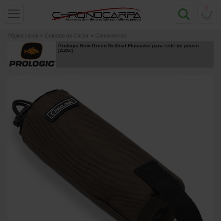
0
Página inicial
»
Cuidado da Carpa
»
Camaroeiros
Prologic New Green Netfloat Flutuador para rede de pouso
[
212057
]