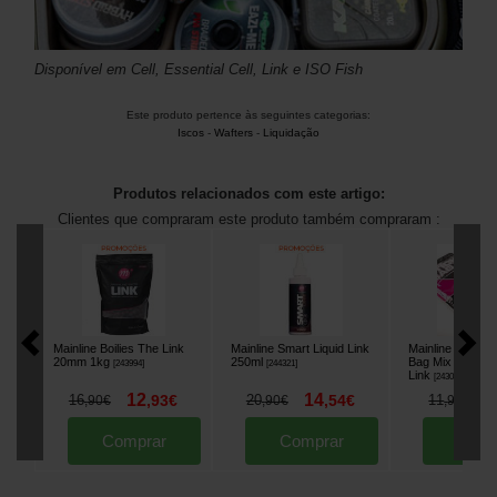
Disponível em Cell, Essential Cell, Link e ISO Fish
Este produto pertence às seguintes categorias:
Iscos
-
Wafters
-
Liquidação
Produtos relacionados com este artigo:
Clientes que compraram este produto também compraram :
Mainline Boilies The Link
Mainline Smart Liquid Link
Mainline Pro Act
20mm 1kg
250ml
Bag Mix 1kg Th
[
243994
]
[
244321
]
Link
[
243082
]
12
14
8
16
,
93
€
20
,
54
€
11
,
90
€
,
90
€
,
90
€
Comprar
Comprar
Comp