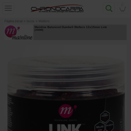
0
Página inicial
»
Iscos
»
Wafters
Mainline Balanced Dumbell Wafters 12x15mm Link
[
244400
]