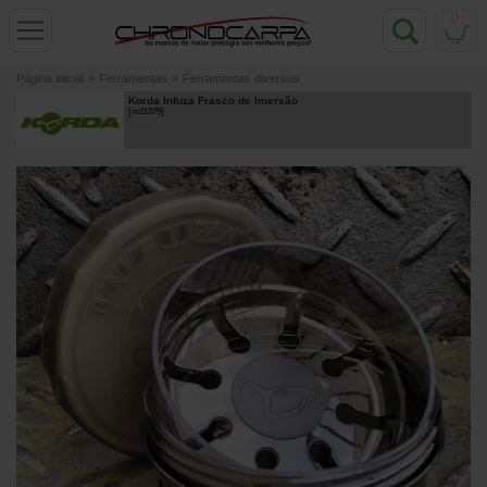
0
Página inicial
»
Ferramentas
»
Ferramentas diversas
Korda Infuza Frasco de Imersão
[
m21379
]