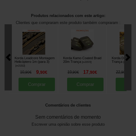
Produtos relacionados com este artigo:
Clientes que compraram este produto também compraram :
Korda Leadcore Montagem
Korda Kamo Coated Braid
Korda DuraKord
Helicóptero 1m (para 3)
20m Trança
Trança
[
m21572
]
[
m21573
]
[
m21312
]
9
17
1
10
,
90
€
19
,
90
€
22
,
90
€
,
90
€
,
90
€
Comprar
Comprar
Comp
Comentários de clientes
Sem comentários de momento
Escrever uma opinião sobre esse produto