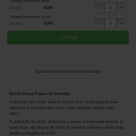
Tamanho do modelo
:
Small
8
,
50
€
[
213243
]
Tamanho do modelo
:
Grand
9
,
90
€
[
213242
]
Eu vi este produto mais barato em outros sites
Korda Infuza Frasco de Imersão
A imersão das iscas, durante muitos anos, muito popular para
aumentar a atracção das iscas e para apanhar sempre mais
peixe.
A utilização de óleos, atractivos e outros aromas para revestir as
suas iscas não deixou de fazer as pessoas falarem e ainda mais
desde a chegada do GOO.