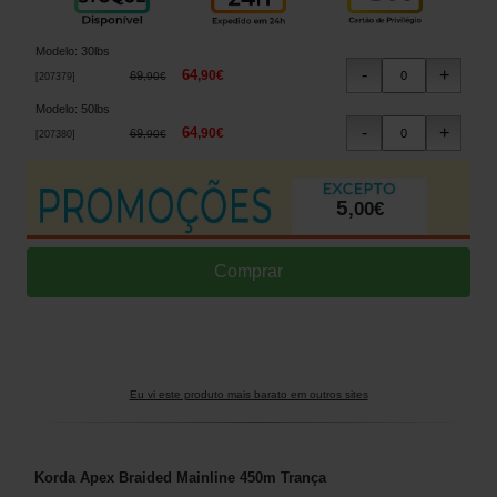
Modelo
:
30lbs
64
,
90
€
69
,
90
€
[
207379
]
Modelo
:
50lbs
64
,
90
€
69
,
90
€
[
207380
]
5
,
00
€
Eu vi este produto mais barato em outros sites
Korda Apex Braided Mainline 450m Trança