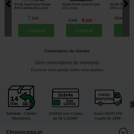
Korda Superwrap Manga
Korda Krank Gancho (por
Korda Dark Matt
Anti-Caranguejo
10)
20m
[
m21303
]
[
m21304
]
[
m21305
]
7
1
,
90
€
22
,
90
€
6
7
,
90
€
,
40
€
*
Comprar
Comprar
Comp
Comentários de clientes
Sem comentários de momento
Escrever uma opinião sobre esse produto
Satisfeito - Câmbio
2X3X4X sem Custos
Envio GRATUITO
Reembolso
de 50 a 2000€²
a partir de 199€¹
Chronocarpa.pt