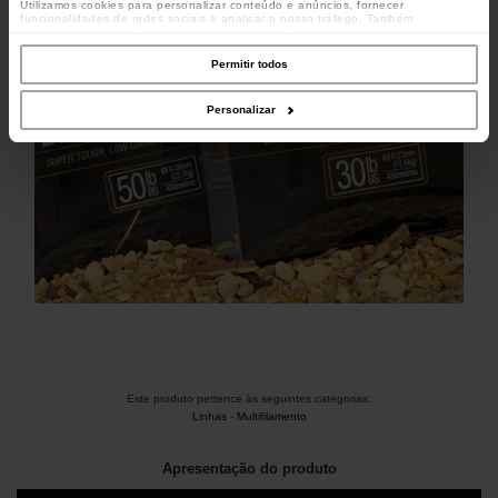
Utilizamos cookies para personalizar conteúdo e anúncios, fornecer
funcionalidades de redes sociais e analisar o nosso tráfego. Também
partilhamos informações acerca da sua utilização do site com os nossos
parceiros de redes sociais, de publicidade e de análise, que as podem combinar
com outras informações que lhes forneceu ou recolhidas por estes a partir da
Permitir todos
sua utilização dos respetivos serviços.
Personalizar
Este produto pertence às seguintes categorias:
Linhas
-
Multifilamento
Apresentação do produto