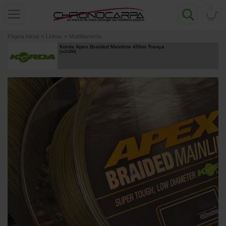
0
Página inicial
»
Linhas
»
Multifilamento
Korda Apex Braided Mainline 450m Trança
[
m21308
]