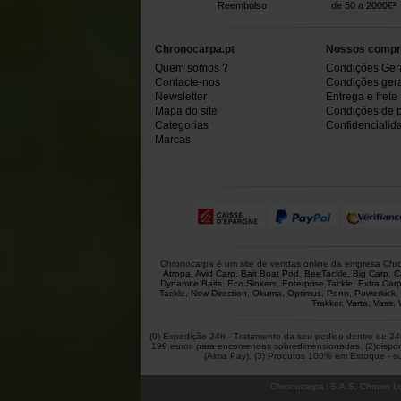
Reembolso
de 50 a 2000€²
Chronocarpa.pt
Nossos compr
Quem somos ?
Condições Ger
Contacte-nos
Condições gerai
Newsletter
Entrega e frete
Mapa do site
Condições de 
Categorias
Confidencialid
Marcas
Chronocarpa é um site de vendas online da empresa Chron
Atropa
,
Avid Carp
,
Bait Boat Pod
,
BeeTackle
,
Big Carp
,
C
Dynamite Baits
,
Eco Sinkers
,
Enterprise Tackle
,
Extra Car
Tackle
,
New Direction
,
Okuma
,
Optimus
,
Penn
,
Powerkick
,
Trakker
,
Varta
,
Vass
,
(0) Expedição 24h - Tratamento da seu pedido dentro de 24h
199 euros para encomendas sobredimensionadas. (2)disponíve
(Alma Pay). (3) Produtos 100% em Estoque - suje
Chronocarpa
:
S.A.S. Chrono Lo