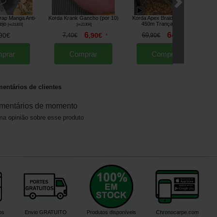
ap Manga Anti-
Korda Krank Gancho (por 10)
Korda Apex Braided Mainline
K
ejo
450m Trança
[
m21303
]
[
m21304
]
[
m21308
]
6
64
90
€
7
,
90
€
69
,
90
€
,
40
€
*
,
90
€
prar
Comprar
Comprar
entários de clientes
mentários de momento
a opinião sobre esse produto
os
Envio GRATUITO
Produtos disponíveis
Chronocarpe.com