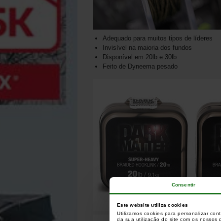
Adequado para muitos tipos de líderes
Invisível na maioria dos fundos
Disponível em 20lb e 30lb
Feito de Dyneema pesado
Consentir
Este website utiliza cookies
Utilizamos cookies para personalizar con
da sua utilização do site com os nossos