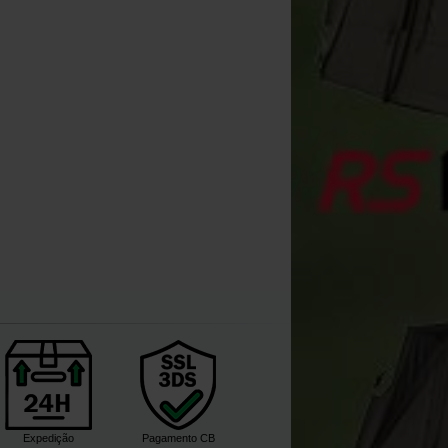
orda Tapered Sleeve Manga
Korda Leadcore Montagem
de Silicone
Helicóptero 1m (para 3)
[
m21309
]
[
m21312
]
5
9
6
,
90
€
10
,
90
€
,
40
€
,
90
€
Comprar
Comprar
Expedição
Pagamento CB