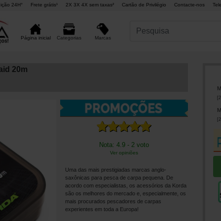
ição 24H°
Frete grátis¹
2X 3X 4X sem taxas²
Cartão de Privilégio
Contacte-nos
Tel
Marcas
Página inicial
Categorias
aid 20m
M
[
2
M
[
2
Nota: 4.9 - 2 voto
Ver opiniões
Uma das mais prestigiadas marcas anglo-
saxônicas para pesca de carpa pequena. De
acordo com especialistas, os acessórios da Korda
são os melhores do mercado e, especialmente, os
mais procurados pescadores de carpas
experientes em toda a Europa!