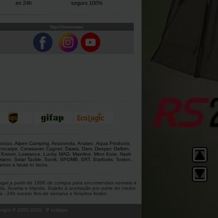
en 24h
seguro 100%
Siga Chronocarpa
giadas.
Alpen Camping
,
Anaconda
,
Anatec
,
Aqua Products
,
nocarpe
,
Crewsaver
,
Cygnet
,
Daiwa
,
Dam
,
Deeper
,
Delkim
,
,
Korum
,
Lowrance
,
Lucky
,
MAD
,
Mainline
,
Minn Kota
,
Nash
mano
,
Solar Tackle
,
Sonik
,
SPOMB
,
SRT
,
Starbaits
,
Toslon
,
rcos a Iscas
et
Iscos
.
rtugal a partir de 199€ de compra para encomendas normais e
 Áustria e Irlanda. Sujeito à aceitação por parte do credor
 - 24h exceto fins de semana e feriados festivi.
ight © 2005-
2026
∇ ccdispo