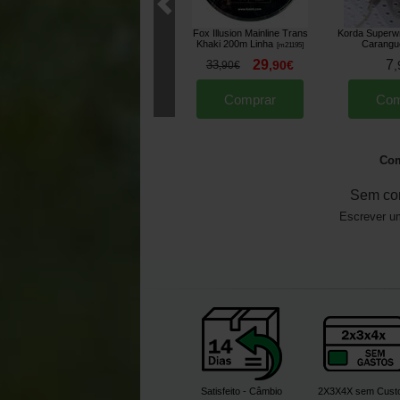
Fox Illusion Mainline Trans
Korda Superwr
Khaki 200m Linha
Carangu
[
m21195
]
29
7
33
,
90
€
,
,
90
€
Comprar
Com
Com
Sem co
Escrever um
Satisfeito - Câmbio
2X3X4X sem Cust