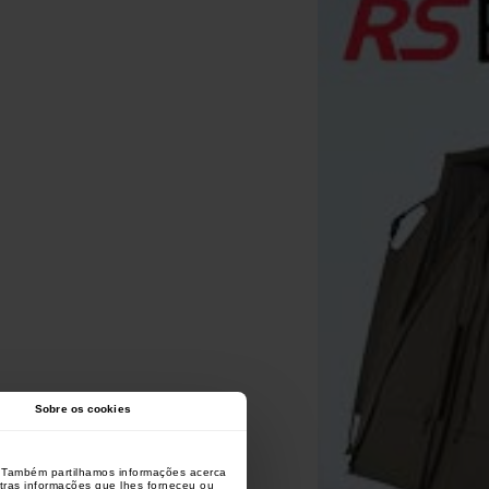
Sobre os cookies
o. Também partilhamos informações acerca
utras informações que lhes forneceu ou