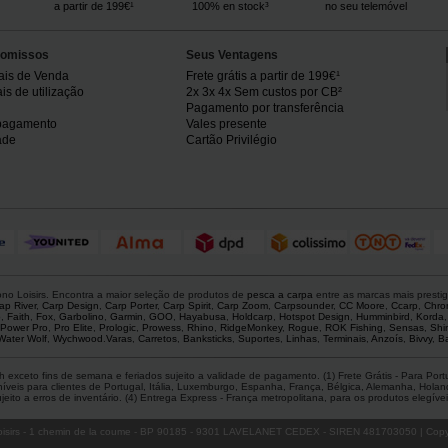
a partir de 199€¹
100% en stock³
no seu telemóvel
omissos
Seus Ventagens
ais de Venda
Frete grátis a partir de 199€¹
s de utilização
2x 3x 4x Sem custos por CB²
Pagamento por transferência
pagamento
Vales presente
ade
Cartão Privilégio
o Loisirs. Encontra a maior seleção de produtos de
pesca a carpa
entre as marcas mais presti
ap River
,
Carp Design
,
Carp Porter
,
Carp Spirit
,
Carp Zoom
,
Carpsounder
,
CC Moore
,
Ccarp
,
Chro
p
,
Faith
,
Fox
,
Garbolino
,
Garmin
,
GOO
,
Hayabusa
,
Holdcarp
,
Hotspot Design
,
Humminbird
,
Korda
Power Pro
,
Pro Elite
,
Prologic
,
Prowess
,
Rhino
,
RidgeMonkey
,
Rogue
,
ROK Fishing
,
Sensas
,
Shi
Water Wolf
,
Wychwood
.
Varas
,
Carretos
,
Banksticks
,
Suportes
,
Linhas
,
Terminais
,
Anzoís
,
Bivvy
,
Ba
 exceto fins de semana e feriados sujeito a validade de pagamento. (1) Frete Grátis - Para Po
is para clientes de Portugal, Itália, Luxemburgo, Espanha, França, Bélgica, Alemanha, Holanda,
ito a erros de inventário. (4) Entrega Express - França metropolitana, para os produtos elegíveis
isirs
- 1 chemin de la coume - BP 90185 - 9301 LAVELANET CEDEX - SIREN 481703050 | Copyr