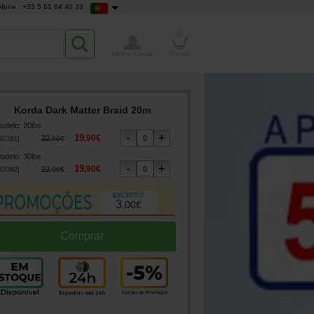
efone : +33 5 61 64 40 33
0
Minha Conta
Cesto
Korda Dark Matter Braid 20m
odelo
:
20lbs
19
,
90
€
22
,
90
€
07381
]
odelo
:
30lbs
19
,
90
€
22
,
90
€
07382
]
3
,
00
€