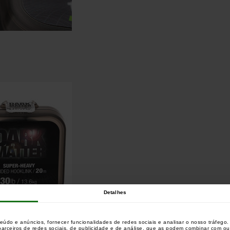
Detalhes
teúdo e anúncios, fornecer funcionalidades de redes sociais e analisar o nosso tráfeg
 parceiros de redes sociais, de publicidade e de análise, que as podem combinar com o