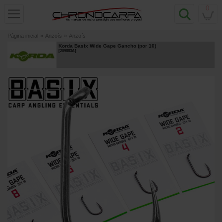
0
Página inicial
»
Anzoís
»
Anzoís
Korda Basix Wide Gape Gancho (por 10)
[
209883A
]