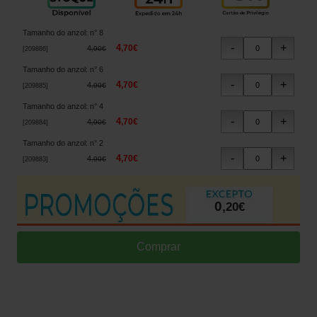
Tamanho do anzol
:
n° 8
4
,
70
€
4
,
90
€
[
209886
]
Tamanho do anzol
:
n° 6
4
,
70
€
4
,
90
€
[
209885
]
Tamanho do anzol
:
n° 4
4
,
70
€
4
,
90
€
[
209884
]
Tamanho do anzol
:
n° 2
4
,
70
€
4
,
90
€
[
209883
]
0
,
20
€