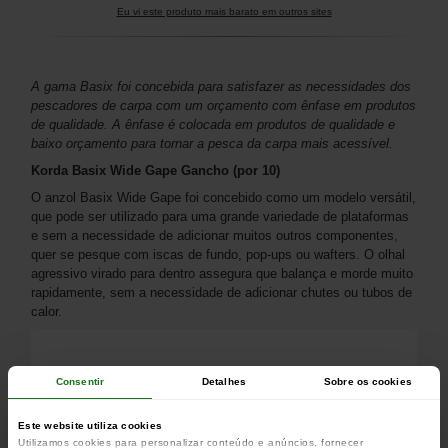
Eu vi este produto mais barato em outros sites
A gama Basix foi concebida para satisfazer as necessidades dos
pescadores de carpa com um orçamento com ênfase em produtos
de qualidade. A ênfase é colocada em produtos de qualidade e
baixo orçamento para tornar a pesca da carpa mais acessível.
Korda Basix Wide Gape Gancho (por 10)
O anzol Basix Wide Gape foi concebido como um modelo versátil,
que pode ser utilizado para uma grande variedade de plataformas
e sem a necessidade de adicionar muitos outros componentes,
quer se pesque com iscas de fundo, pop-ups ou wafters. O olhal
agressivo virado para dentro assegura que balança e morde muito
rapidamente, sem a necessidade de adicionar chutes ou tubos de
calor.
Consentir
Detalhes
Sobre os cookies
Este website utiliza cookies
Utilizamos cookies para personalizar conteúdo e anúncios, fornecer