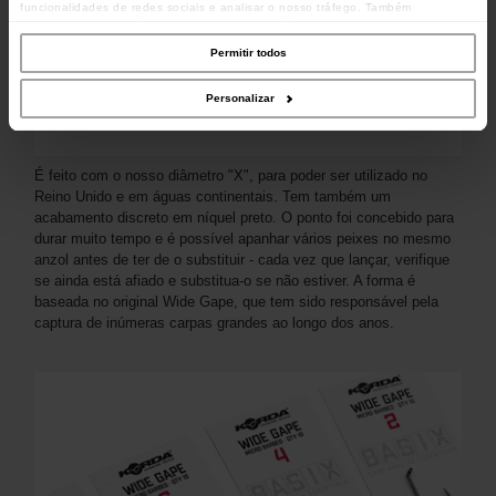
funcionalidades de redes sociais e analisar o nosso tráfego. Também
partilhamos informações acerca da sua utilização do site com os nossos
parceiros de redes sociais, de publicidade e de análise, que as podem combinar
com outras informações que lhes forneceu ou recolhidas por estes a partir da
Permitir todos
sua utilização dos respetivos serviços.
Personalizar
É feito com o nosso diâmetro "X", para poder ser utilizado no
Reino Unido e em águas continentais. Tem também um
acabamento discreto em níquel preto. O ponto foi concebido para
durar muito tempo e é possível apanhar vários peixes no mesmo
anzol antes de ter de o substituir - cada vez que lançar, verifique
se ainda está afiado e substitua-o se não estiver. A forma é
baseada no original Wide Gape, que tem sido responsável pela
captura de inúmeras carpas grandes ao longo dos anos.