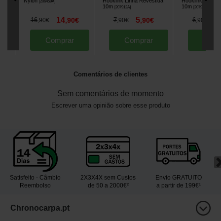
Nylon
Hooklink Linha Revestida
Hooklink Fio Tr
[
206459A
]
10m
10m
[
207912A
]
[
207914A
]
14
5
4
16
,
90
€
7
,
90
€
6
,
90
€
,
90
€
,
90
€
Comprar
Comprar
Comp
Comentários de clientes
Sem comentários de momento
Escrever uma opinião sobre esse produto
Satisfeito - Câmbio
2X3X4X sem Custos
Envio GRATUITO
Reembolso
de 50 a 2000€²
a partir de 199€¹
Chronocarpa.pt