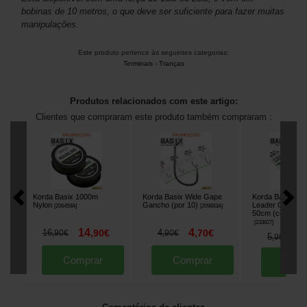
bobinas de 10 metros, o que deve ser suficiente para fazer muitas
manipulações.
Este produto pertence às seguintes categorias:
Terminais
-
Tranças
Produtos relacionados com este artigo:
Clientes que compraram este produto também compraram :
Korda Basix 1000m
Korda Basix Wide Gape
Korda Basix Ch
Nylon
Gancho (por 10)
Leader Camo Ve
[
206459A
]
[
209883A
]
50cm (conjunto 
[
233627
]
14
4
16
,
90
€
4
,
70
€
,
90
€
,
90
€
4
5
,
90
€
Comprar
Comprar
Comp