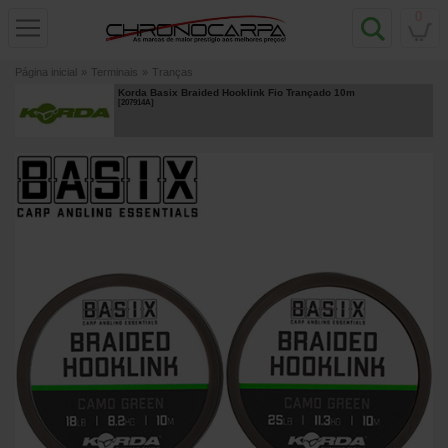
0
Página inicial
»
Terminais
»
Tranças
Korda Basix Braided Hooklink Fio Trançado 10m
[
207914A
]