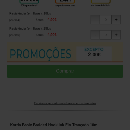
Resistência (em libras)
:
18lbs
4
,
90
€
6
,
90
€
[
207914
]
Resistência (em libras)
:
25lbs
4
,
90
€
6
,
90
€
[
207915
]
2
,
00
€
Eu vi este produto mais barato em outros sites
Korda Basix Braided Hooklink Fio Trançado 10m