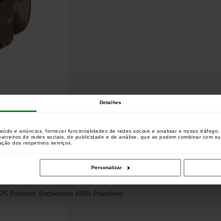
Detalhes
 para botas ou pernaltas
te e resistente à água
teúdo e anúncios, fornecer funcionalidades de redes sociais e analisar o nosso tráfeg
 parceiros de redes sociais, de publicidade e de análise, que as podem combinar com o
zação dos respetivos serviços.
do
Personalizar
00% Poliéster, Enchimento 100% Polietileno