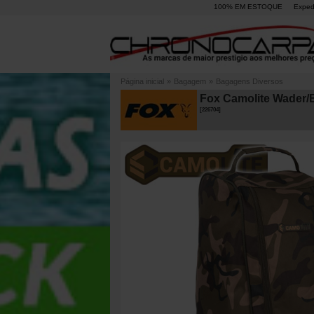
100% EM ESTOQUE
Exped
Página inicial
»
Bagagem
»
Bagagens Diversos
Fox Camolite Wader/
[
226704
]