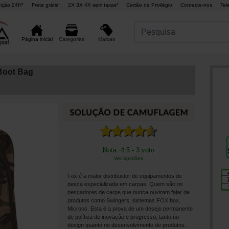
ição 24H°
Frete grátis¹
2X 3X 4X sem taxas²
Cartão de Privilégio
Contacte-nos
Tel
Marcas
Página inicial
Categorias
Boot Bag
Nota: 4.5 - 3 voto
Ver opiniões
Fox é a maior distribuidor de equipamentos de
pesca especializada em carpas. Quem são os
pescadores de carpa que nunca ouviram falar de
produtos como Swingers, sistemas FOX box,
Microns. Esta é a prova de um desejo permanente
de política de inovação e progresso, tanto no
design quanto no desenvolvimento de produtos.