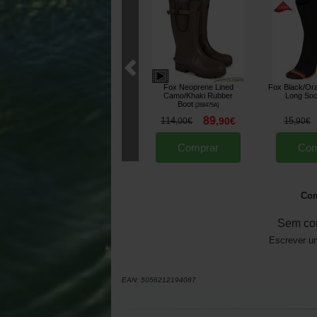
Fox Neoprene Lined
Fox Black/Ora
Camo/Khaki Rubber
Long So
Boot
[
268475A
]
89
114
,
90
€
15
,
00
€
,
90
€
Comprar
Com
Com
Sem co
Escrever um
EAN:
5056212194087