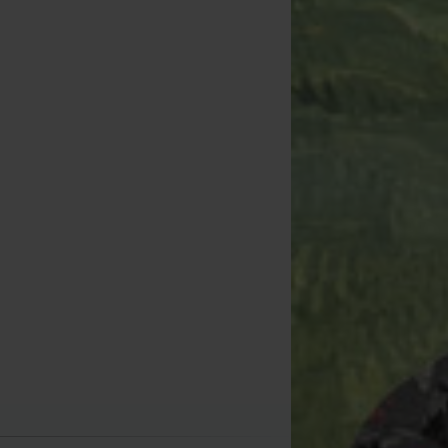
Fox Biwy Slippers
Camo/Khaki
[
268522
]
34
42
,
90
€
,
90
€
Comprar