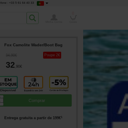
efone : +33 5 61 64 40 33
0
Minha Conta
Cesto
Fox Camolite Wader/Boot Bag
Poupe
2
€
34
,90
€
32
,90
€
▲
Comprar
▼
1
Entrega gratuita a partir de
199
€