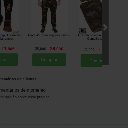
nge Thermolite
Fox LW Camo Joggers
Garrafa de água quente Fox
[
268612A
]
cks
Camolite
[
218475A
]
[
221850
]
11
36
,
90
€
39
,
90
€
,
90
€
17
21
,
90
€
,
90
€
prar
Comprar
Comprar
entários de clientes
mentários de momento
a opinião sobre esse produto