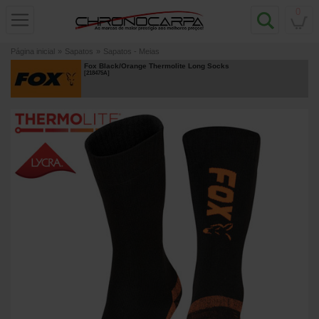
0
Página inicial
»
Sapatos
»
Sapatos - Meias
Fox Black/Orange Thermolite Long Socks
[
218475A
]