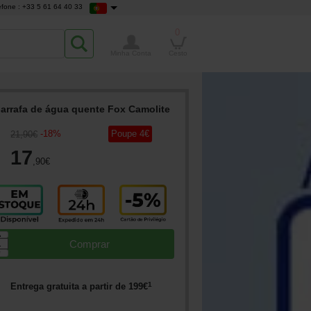
efone : +33 5 61 64 40 33
0
Minha Conta
Cesto
arrafa de água quente Fox Camolite
-
18
%
Poupe
4
€
21
,90
€
17
,90
€
▲
Comprar
▼
1
Entrega gratuita a partir de
199
€