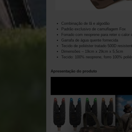
Combinação de lã e algodão
Padrão exclusivo de camuflagem Fox
Forrado com neoprene para reter o calor
Garrafa de água quente fornecida
Tecido de poliéster tratado 500D resiste
Dimensões – 19cm x 29cm x 5,5cm
Tecido: 100% neoprene, forro 100% polié
Apresentação do produto