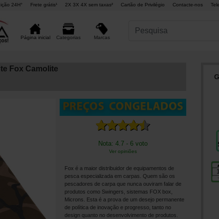
ição 24H°
Frete grátis¹
2X 3X 4X sem taxas²
Cartão de Privilégio
Contacte-nos
Tel
Marcas
Página inicial
Categorias
te Fox Camolite
G
Nota: 4.7 - 6 voto
Ver opiniões
Fox é a maior distribuidor de equipamentos de
pesca especializada em carpas. Quem são os
pescadores de carpa que nunca ouviram falar de
produtos como Swingers, sistemas FOX box,
Microns. Esta é a prova de um desejo permanente
de política de inovação e progresso, tanto no
design quanto no desenvolvimento de produtos.