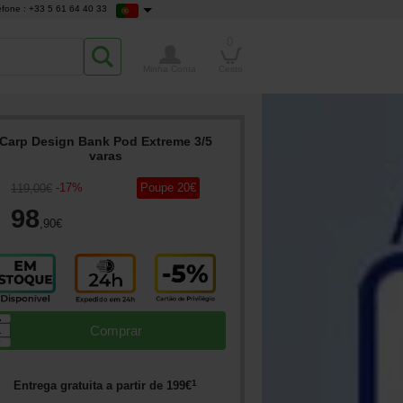
efone : +33 5 61 64 40 33
0
Minha Conta
Cesto
Carp Design Bank Pod Extreme 3/5
varas
-
17
%
Poupe
20
€
119
,00
€
98
,90
€
▲
Comprar
▼
1
Entrega gratuita a partir de
199
€