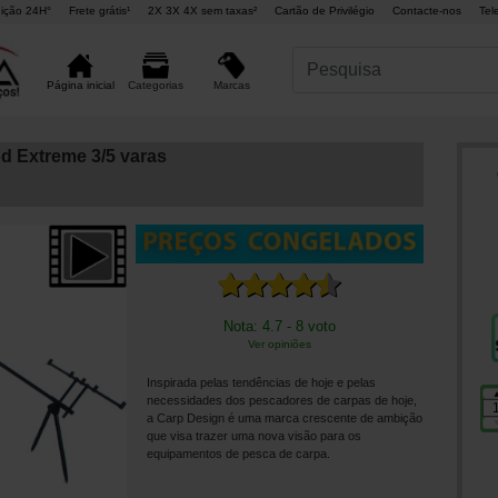
ição 24H°
Frete grátis¹
2X 3X 4X sem taxas²
Cartão de Privilégio
Contacte-nos
Tel
Marcas
Página inicial
Categorias
d Extreme 3/5 varas
Nota: 4.7 - 8 voto
Ver opiniões
Inspirada pelas tendências de hoje e pelas
necessidades dos pescadores de carpas de hoje,
a Carp Design é uma marca crescente de ambição
que visa trazer uma nova visão para os
equipamentos de pesca de carpa.