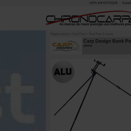
100% EM ESTOQUE
Exped
Página inicial
»
Rod Pod
»
Rod Pod 3 canas
Carp Design Bank Po
[
205762
]