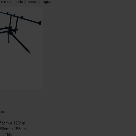
ior discrição à beira da água.
bido
e 71cm a 125cm
e 86cm a 158cm
m a 150cm