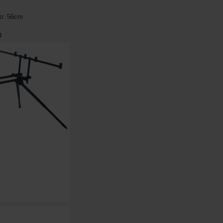
do: 56cm
g