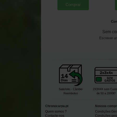
Comprar
Com
Sem co
Escrever um
Satisfeito - Câmbio
2X3X4X sem Cust
Reembolso
de 50 a 2000€²
Chronocarpa.pt
Nossos compr
Quem somos ?
Condições Ger
Contacte-nos
Condições gerai