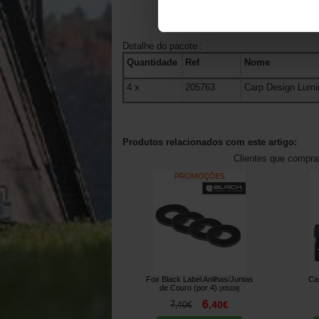
Detalhe do pacote
:
Quantidade
Ref
Nome
4
x
205763
Carp Design Lumi
Produtos relacionados com este artigo:
Clientes que compr
Fox Black Label Anilhas/Juntas
Ca
de Couro (por 4)
[
205328
]
6
7
,
40
€
,
40
€