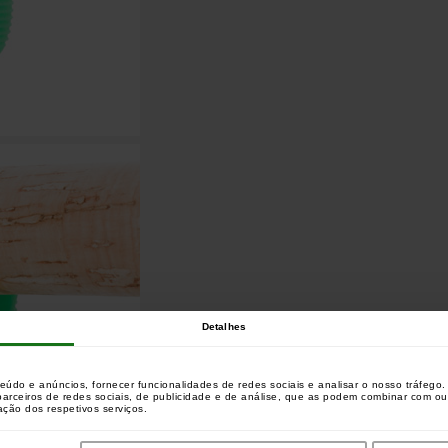
Detalhes
teúdo e anúncios, fornecer funcionalidades de redes sociais e analisar o nosso tráfeg
 parceiros de redes sociais, de publicidade e de análise, que as podem combinar com o
zação dos respetivos serviços.