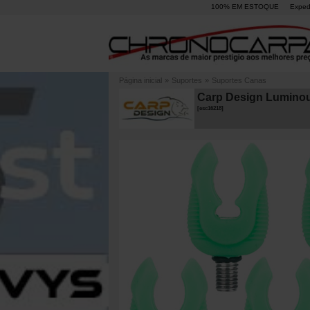
100% EM ESTOQUE
Exped
Página inicial
»
Suportes
»
Suportes Canas
Carp Design Luminou
[
esc16218
]