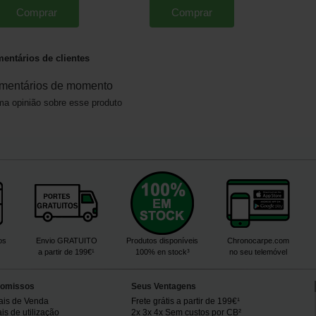
Comprar
Comprar
entários de clientes
mentários de momento
a opinião sobre esse produto
os
Envio GRATUITO
Produtos disponíveis
Chronocarpe.com
a partir de 199€¹
100% en stock³
no seu telemóvel
omissos
Seus Ventagens
ais de Venda
Frete grátis a partir de 199€¹
s de utilização
2x 3x 4x Sem custos por CB²