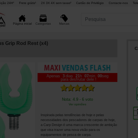
ição 24H°
Frete grátis¹
2X 3X 4X sem taxas²
Cartão de Privilégio
Contacte-nos
Tel
Marcas
Página inicial
Categorias
s Grip Rod Rest (x4)
C
Apenas
3
dias
21
h
06
min
59
seg
para desfrutar dele !
Nota: 4.9 - 6 voto
Ver opiniões
Inspirada pelas tendências de hoje e pelas
necessidades dos pescadores de carpas de hoje,
a Carp Design é uma marca crescente de ambição
que visa trazer uma nova visão para os
equipamentos de pesca de carpa.