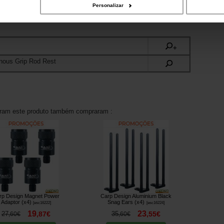
Personalizar
+
nous Grip Rod Rest
aram este produto também compraram :
rp Design Magnet Power
Carp Design Aluminium Black
Adaptor (x4)
Snag Ears (x4)
[
esc16222
]
[
esc16224
]
19
23
27
,
87
€
35
,
55
€
,
60
€
,
60
€