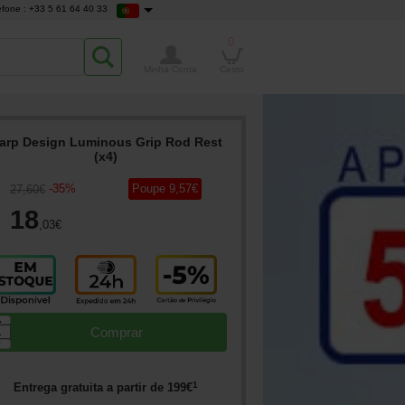
efone : +33 5 61 64 40 33
0
Minha Conta
Cesto
arp Design Luminous Grip Rod Rest
(x4)
-
35
%
Poupe
9
,57
€
27
,60
€
18
,03
€
▲
Comprar
▼
1
Entrega gratuita a partir de
199
€