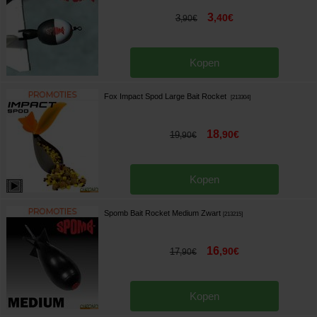
3
,
40
€
3
,
90
€
Kopen
Fox Impact Spod Large Bait Rocket
[
213304
]
18
,
90
€
19
,
90
€
Kopen
Spomb Bait Rocket Medium Zwart
[
213215
]
16
,
90
€
17
,
90
€
Kopen