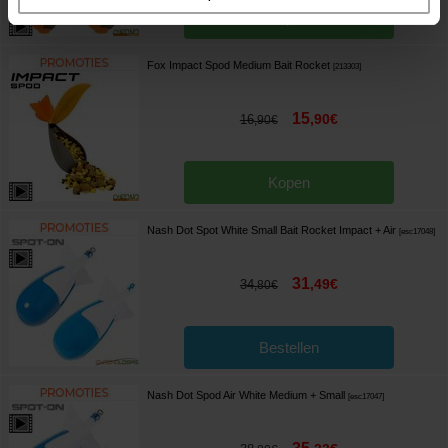
Kopen
Fox Impact Spod Medium Bait Rocket
[
213303
]
15
,
90
€
16
,
90
€
Kopen
Nash Dot Spot White Small Bait Rocket Impact + Air
[
esc17048
]
31
,
49
€
34
,
80
€
Bestellen
Nash Dot Spod Air White Medium + Small
[
esc17047
]