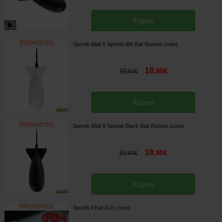
Kopen
Spomb Midi X Spomb Wit Bait Rocket
[
213554
]
18
,
90
€
19
,
90
€
Kopen
Spomb Midi X Spomb Black Bait Rocket
[
213553
]
18
,
90
€
19
,
90
€
Kopen
Spomb Float (x2)
[
213309
]