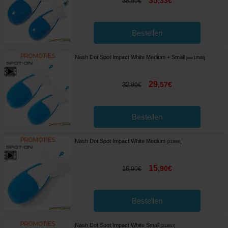
35
,
33
€
38
,
80
€
Bestellen
Nash Dot Spot Impact White Medium + Small
[
esc17046
]
29
,
57
€
32
,
80
€
Bestellen
Nash Dot Spot Impact White Medium
[
213659
]
15
,
90
€
16
,
90
€
Bestellen
Nash Dot Spot Impact White Small
[
213657
]