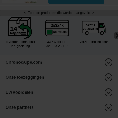
Toon de producten die worden aangevuld
<
>
Tevreden - omruiling
3X 4X toll-free
Verzendingskosten¹
Terugbetaling
de 90 a 2500€²
Chronocarpe.com
Onze toezeggingen
Uw voordelen
Onze partners