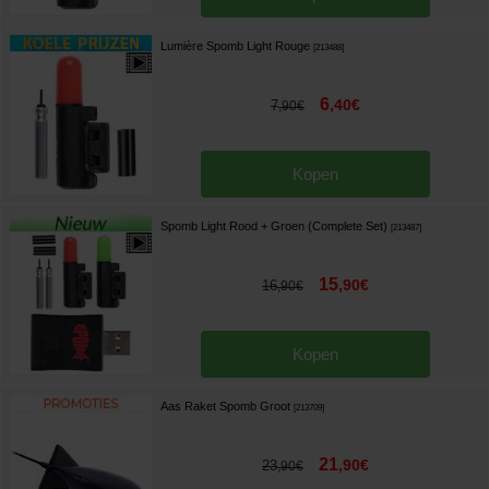
Lumière Spomb Light Rouge
[
213488
]
6
,
40
€
7
,
90
€
Kopen
Spomb Light Rood + Groen (Complete Set)
[
213487
]
15
,
90
€
16
,
90
€
Kopen
Aas Raket Spomb Groot
[
213709
]
21
,
90
€
23
,
90
€