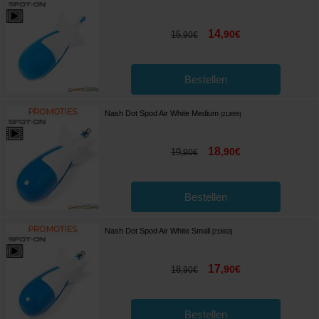
14
,
90
€
15
,
90
€
Bestellen
Nash Dot Spod Air White Medium
[
213655
]
18
,
90
€
19
,
90
€
Bestellen
Nash Dot Spod Air White Small
[
213653
]
17
,
90
€
18
,
90
€
Bestellen