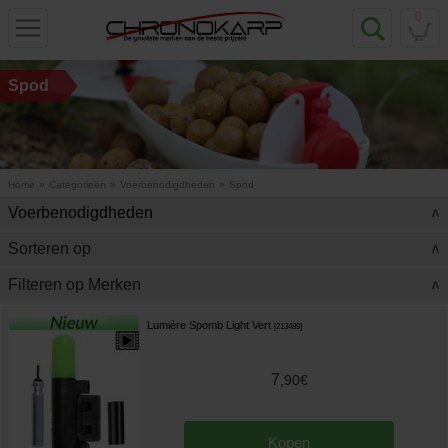
0
Spod
Home
»
Categorieën
»
Voerbenodigdheden
»
Spod
Voerbenodigdheden
>
Sorteren op
>
Filteren op Merken
>
Lumière Spomb Light Vert
[
213489
]
7
,
90
€
Kopen