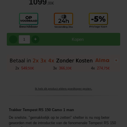
1099
,00
€
+
Kopen
+
2
x
549
3
x
366
4
x
274
,
50
€
,
33
€
,
75
€
Ik heb dit product elders goedkoper gezien.
Trakker Tempest RS 150 Camo 1 man
De snelste, "gemakkelijk op te zetten" shelter is nu nog beter
geworden met de introductie van de fenomenale Tempest RS 150