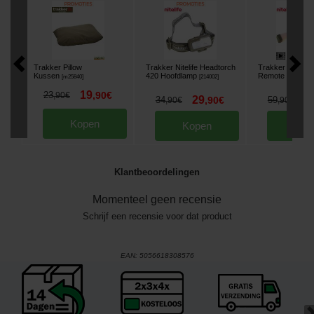
Trakker Pillow
Trakker Nitelife Headtorch
Trakker Nitelife 
Kussen
420 Hoofdlamp
Remote 200
[
m25840
]
[
214002
]
[
214
19
23
,
90
€
,
90
€
29
5
34
,
90
€
59
,
90
€
,
90
€
Kopen
Kopen
Kop
Klantbeoordelingen
Momenteel geen recensie
Schrijf een recensie voor dat product
EAN:
5056618308576