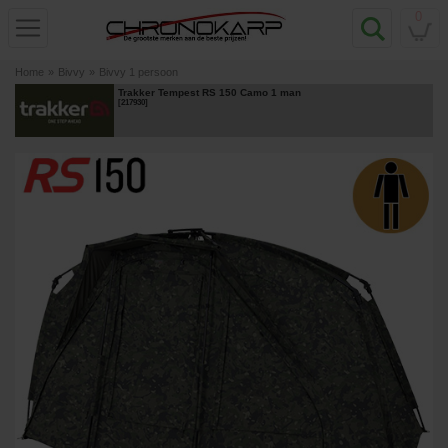
0
Home
»
Bivvy
»
Bivvy 1 persoon
Trakker Tempest RS 150 Camo 1 man
[
217930
]