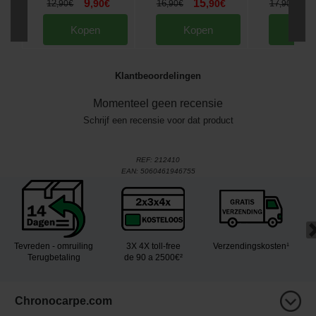
9
15
1
12
,
90
€
16
,
90
€
17
,
90
€
,
90
€
,
90
€
Kopen
Kopen
Kop
Klantbeoordelingen
Momenteel geen recensie
Schrijf een recensie voor dat product
REF:
212410
EAN:
5060461946755
Tevreden - omruiling
3X 4X toll-free
Verzendingskosten¹
Terugbetaling
de 90 a 2500€²
Chronocarpe.com