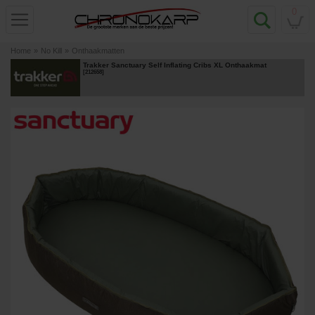
0
Home
»
No Kill
»
Onthaakmatten
Trakker Sanctuary Self Inflating Cribs XL Onthaakmat
[
212658
]