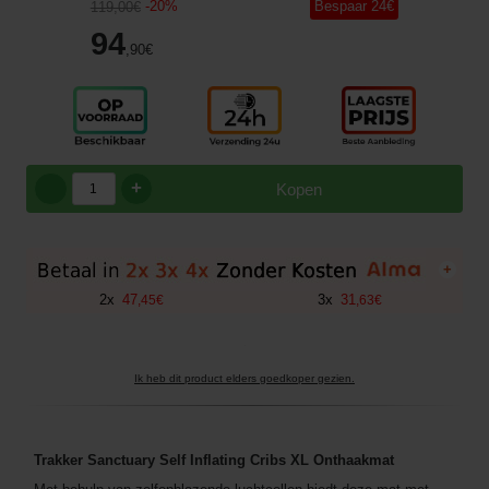
-
20
%
Bespaar
24
€
119
,00
€
94
,90
€
+
Kopen
+
2
x
47
3
x
31
,
45
€
,
63
€
Ik heb dit product elders goedkoper gezien.
Trakker Sanctuary Self Inflating Cribs XL Onthaakmat