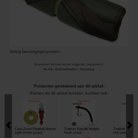
Stevig bevestigingssysteem
Dit product behoort tot de volgende categorieën:
No Kill
-
Onthaakmatten
-
Opruiming
Producten gerelateerd aan dit artikel:
Klanten die dit artikel kochten, kochten ook:
Carp Zoom Floating Marker
Trakker Easylift Weight
Trakker Team B
Light Green
Hook
Hat
[
213483
]
[
212009
]
[
268458
]