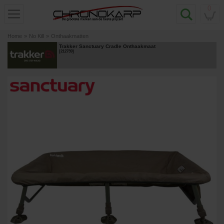
0
Home
»
No Kill
»
Onthaakmatten
Trakker Sanctuary Cradle Onthaakmaat
[
212739
]