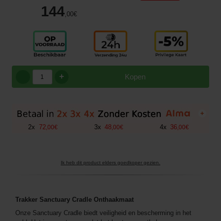
144
,00
€
+
Kopen
+
2
x
72
3
x
48
4
x
36
,
00
€
,
00
€
,
00
€
Ik heb dit product elders goedkoper gezien.
Trakker Sanctuary Cradle Onthaakmaat
Onze Sanctuary Cradle biedt veiligheid en bescherming in het