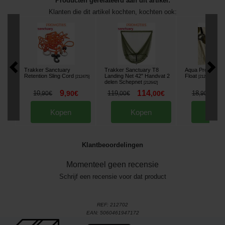
Producten gerelateerd aan dit artikel:
Klanten die dit artikel kochten, kochten ook:
Trakker Sanctuary
Trakker Sanctuary T8
Aqua Products 
Retention Sling Cord
Landing Net 42" Handvat 2
Float
[
212475
]
[
212646
]
delen Schepnet
[
212642
]
9
114
1
10
,
90
€
119
,
00
€
18
,
90
€
,
00
€
,
90
€
Kopen
Kopen
Kop
Klantbeoordelingen
Momenteel geen recensie
Schrijf een recensie voor dat product
REF:
212702
EAN:
5060461947172