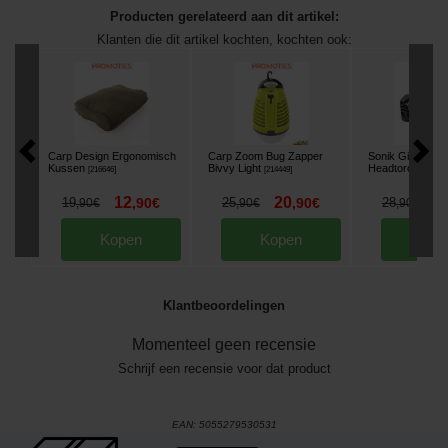
Producten gerelateerd aan dit artikel:
Klanten die dit artikel kochten, kochten ook:
Carp Design Ergonomisch
Carp Zoom Bug Zapper
Sonik Gizmo H
Kussen
Bivvy Light
Headtorch
[
216646
]
[
214449
]
[
21419
12
20
2
19
,
90
€
25
,
90
€
28
,
90
€
,
90
€
,
90
€
Kopen
Kopen
Kop
Klantbeoordelingen
Momenteel geen recensie
Schrijf een recensie voor dat product
EAN:
5055279530531