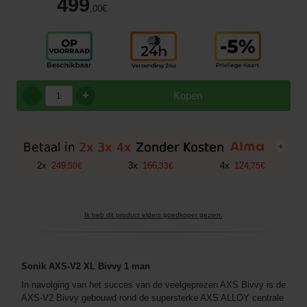
499
,00
€
+
Kopen
+
2
x
249
3
x
166
4
x
124
,
50
€
,
33
€
,
75
€
Ik heb dit product elders goedkoper gezien.
Sonik AXS-V2 XL Bivvy 1 man
In navolging van het succes van de veelgeprezen AXS Bivvy is de
AXS-V2 Bivvy gebouwd rond de supersterke AXS ALLOY centrale