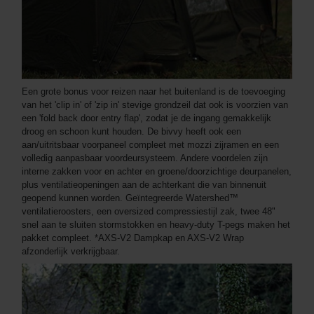
Een grote bonus voor reizen naar het buitenland is de toevoeging
van het 'clip in' of 'zip in' stevige grondzeil dat ook is voorzien van
een 'fold back door entry flap', zodat je de ingang gemakkelijk
droog en schoon kunt houden. De bivvy heeft ook een
aan/uitritsbaar voorpaneel compleet met mozzi zijramen en een
volledig aanpasbaar voordeursysteem. Andere voordelen zijn
interne zakken voor en achter en groene/doorzichtige deurpanelen,
plus ventilatieopeningen aan de achterkant die van binnenuit
geopend kunnen worden. Geïntegreerde Watershed™
ventilatieroosters, een oversized compressiestijl zak, twee 48"
snel aan te sluiten stormstokken en heavy-duty T-pegs maken het
pakket compleet. *AXS-V2 Dampkap en AXS-V2 Wrap
afzonderlijk verkrijgbaar.