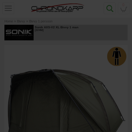
0
Home
»
Bivvy
»
Bivvy 1 persoon
Sonik AXS-V2 XL Bivvy 1 man
[
217452
]