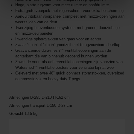
Hoge, platte rugvorm voor meer ruimte en hoofdruimte
Extra grote voorpiek met regenscherm voor extra bescherming
Aan-/uitritsbaar voorpaneel compleet met mozzi-openingen aan
weerszijden van de deur
Tweezijdig brievenbusdeursysteem met groene, doorzichtige
en mozzi-deurpanelen
Inwendige opbergvakken van gaas voor en achter
Zwaar 'zip-in' of 'clip-in' grondzeil met terugvouwbare deurflap
Geavanceerde dura-mesh™ ventilatieopeningen aan de
achterkant die van binnenuit geopend kunnen worden
Zowel de voor- als achterventilatieopeningen zijn voorzien van
Watershed™ ventilatieroosters voor ventilatie bij nat weer
Geleverd met twee 48" quick connect stormstokken, oversized
compressiezak en heavy-duty T-pegs
Afmetingen B-295 D-210 H-162 cm
Afmetingen transport L-150 D-27 cm
Gewicht 13,5 kg