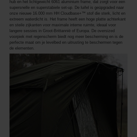
hub en het lichtgewicht 6061 aluminium frame, dat zorgt voor een
supersnelle en superstabiele set-up. De luifel is geüpgraded naar
onze nieuwe 16.000 mm HH Cloudbase+™ stof die sterk, licht en
extreem waterdicht is. Het frame heeft een hoge platte achterkant
en steile zijkanten voor maximale interne ruimte, ideaal voor
langere sessies in Groot-Brittannië of Europa. De oversized
voorpiek met regenscherm biedt nog meer bescherming en is de
perfecte maat om je levelbed en uitrusting te beschermen tegen
de elementen.