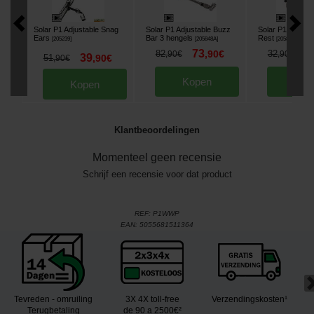
Solar P1 Adjustable Snag
Solar P1 Adjustable Buzz
Solar P1 Adjust
Ears
Bar 3 hengels
Rest
[
205239
]
[
205848A
]
[
205860A
]
73
2
82
,
90
€
32
,
90
€
,
90
€
39
51
,
90
€
,
90
€
Kopen
Kop
Kopen
Klantbeoordelingen
Momenteel geen recensie
Schrijf een recensie voor dat product
REF:
P1WWP
EAN:
5055681511364
Tevreden - omruiling
3X 4X toll-free
Verzendingskosten¹
Terugbetaling
de 90 a 2500€²