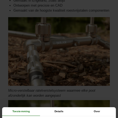
Gemaakt in Engeland, zoals altijd
Ontworpen met precisie en CAD
Gemaakt van de hoogste kwaliteit roestvrijstalen componenten
Micro-verstelbaar ratelverstelsysteem waarmee elke poot
afzonderlijk kan worden aangepast
Toestemming
Details
Over