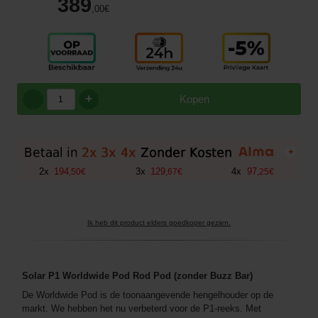
389
,00
€
+
Kopen
+
2
x
194
3
x
129
4
x
97
,
50
€
,
67
€
,
25
€
Ik heb dit product elders goedkoper gezien.
Solar P1 Worldwide Pod Rod Pod (zonder Buzz Bar)
De Worldwide Pod is de toonaangevende hengelhouder op de
markt. We hebben het nu verbeterd voor de P1-reeks. Met