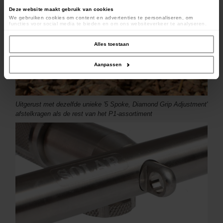
Deze website maakt gebruik van cookies
We gebruiken cookies om content en advertenties te personaliseren, om
functies voor social media te bieden en om ons websiteverkeer te analyseren.
Ook delen we informatie over uw gebruik van onze site met onze partners voor
social media, adverteren en analyse. Deze partners kunnen deze gegevens
combineren met andere informatie die u aan ze heeft verstrekt of die ze hebben
Alles toestaan
verzameld op basis van uw gebruik van hun services.
Aanpassen
Uitgerust met dezelfde unieke '5 Spoke, Diamond Grip Adjustment'
afstelkragen als de rest van het P1-assortiment