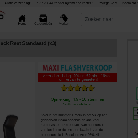
Gratis verzending¹
In 2X 3X 4X zonder bijkomende kosten²
Privilege Card
Neem cont
Merken
Home
Categorieën
Back Rest Standaard (x3)
Meer dan
1
dag
20
Uur
52
min.
15
sec.
om ervan te genieten!
Opmerking: 4.9 - 16 stemmen
Bekijk beoordelingen
Solar is het nummer 1-merk in het VK op het
gebied van visaccessoires en aas voor
karpervissen. De reputatie van het merk is
verdiend door de ernst en kwaliteit van de
producten die in Engeland voor 95% zijn