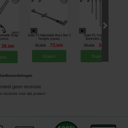
justable Snag
Solar P1 Adjustable Buzz Bar 3
Solar P1 Travel-Lite
hengels
Bankstick
[
205239
]
[
205848A
]
[
205851A
]
73
34
82
,
90
€
38
,
90
€
,
90
€
,
90
€
39
,
90
€
Kopen
Kopen
pen
lantbeoordelingen
nteel geen recensie
en recensie voor dat product