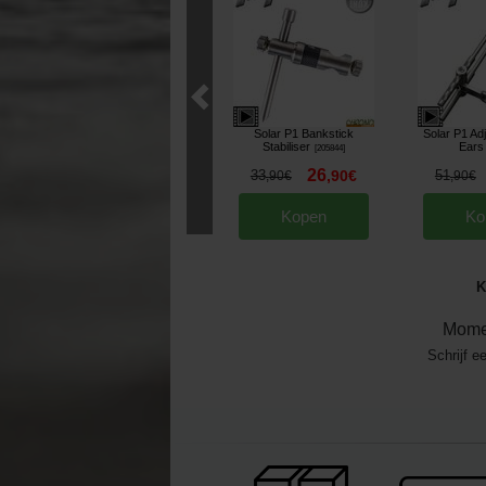
Solar P1 Bankstick
Solar P1 Ad
Stabiliser
Ears
[
205844
]
26
33
,
90
€
51
,
90
€
,
90
€
Kopen
Ko
K
Mome
Schrijf e