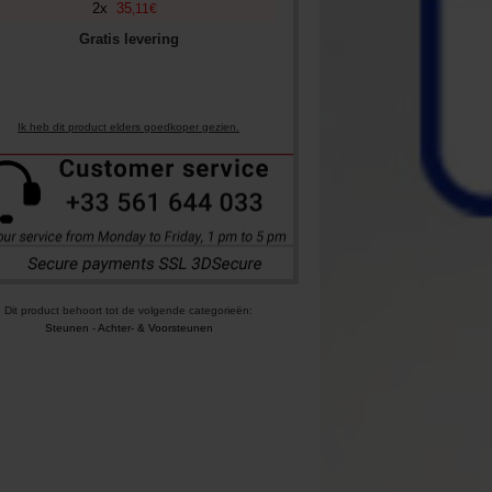
2
x
35
,
11
€
Gratis levering
Ik heb dit product elders goedkoper gezien.
Dit product behoort tot de volgende categorieën:
Steunen
-
Achter- & Voorsteunen