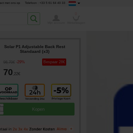
act met ons op
Telefoon : +33 5 61 64 40 33
0
Mijn account
Winkelwagen
Solar P1 Adjustable Back Rest
Standaard (x3)
-
29
%
Bespaar
28
€
98
,70
€
70
,22
€
▲
Kopen
▼
+