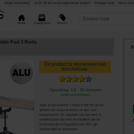
Gratis verzending¹
In 2X 3X 4X zonder bijkomende kosten²
Privilege Card
Neem cont
Merken
Home
Categorieën
dwide Pod 3 Rods
S
Dit product is momenteel niet
beschikbaar.
Opmerking: 3.9 - 18 stemmen
Bekijk beoordelingen
Solar is het nummer 1-merk in het VK op het
gebied van visaccessoires en aas voor
karpervissen. De reputatie van het merk is
verdiend door de ernst en kwaliteit van de
producten die in Engeland voor 95% zijn
vervaardigd en ontworpen.