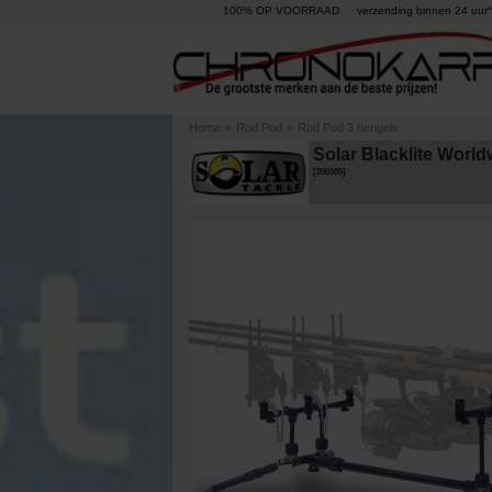
100% OP VOORRAAD
verzending binnen 24 uur°
Home
»
Rod Pod
»
Rod Pod 3 hengels
Solar Blacklite Worl
[
205985
]