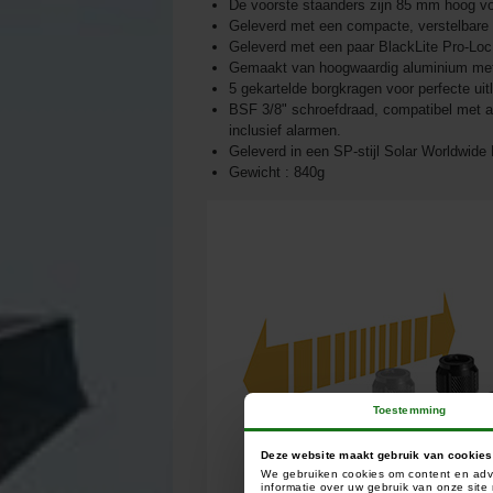
De voorste staanders zijn 85 mm hoog vo
Geleverd met een compacte, verstelbare 
Geleverd met een paar BlackLite Pro-Loc 
Gemaakt van hoogwaardig aluminium met 
5 gekartelde borgkragen voor perfecte uit
BSF 3/8" schroefdraad, compatibel met 
inclusief alarmen.
Geleverd in een SP-stijl Solar Worldwide
Gewicht : 840g
Toestemming
Deze website maakt gebruik van cookies
We gebruiken cookies om content en adve
informatie over uw gebruik van onze sit