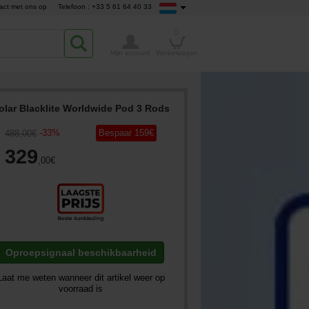
act met ons op
Telefoon : +33 5 61 64 40 33
0
Mijn account
Winkelwagen
olar Blacklite Worldwide Pod 3 Rods
-
33
%
Bespaar
159
€
488
,00
€
329
,00
€
Oproepsignaal beschikbaarheid
Laat me weten wanneer dit artikel weer op
voorraad is