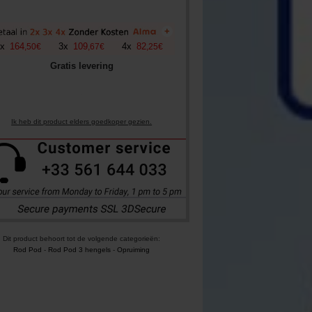
+
x
164
3
x
109
4
x
82
,
50
€
,
67
€
,
25
€
Gratis levering
Ik heb dit product elders goedkoper gezien.
Dit product behoort tot de volgende categorieën:
Rod Pod
-
Rod Pod 3 hengels
-
Opruiming