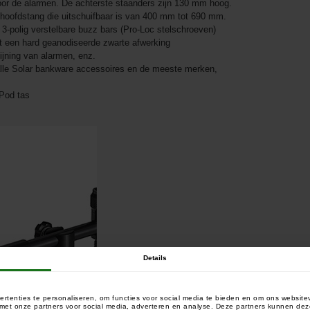
or de alarmen. De achterste staanders zijn 130 mm hoog.
hoofdstang die uitschuifbaar is van 400 mm tot 690 mm.
3-polig verstelbare buzz bars (Pro-Loc stelschroeven)
een hard geanodiseerde zwarte afwerking
lijning van alarmen, enz.
alle Solar bankware accessoires en de meeste merken,
 Pod tas
Details
rtenties te personaliseren, om functies voor social media te bieden en om ons website
e met onze partners voor social media, adverteren en analyse. Deze partners kunnen 