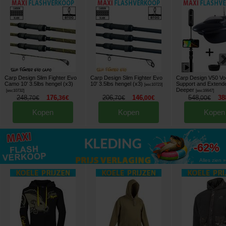
Carp Design Slim Fighter Evo
Carp Design Slim Fighter Evo
Carp Design V50 Vo
Camo 10' 3.5lbs hengel (x3)
10' 3.5lbs hengel (x3)
Support and Extend
[
esc10723
]
Deeper
[
esc10732
]
[
esc16647
]
248
176
206
146
548
38
,
70
€
,
36
€
,
70
€
,
00
€
,
00
€
Kopen
Kopen
Kopen
tot
-62%
Alles zien »