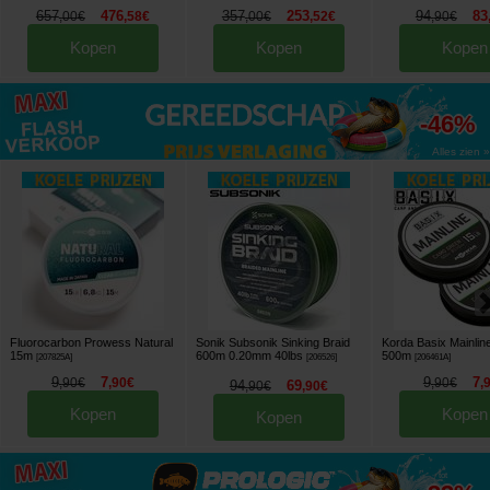
657
476
357
253
94
83
,
00
€
,
58
€
,
00
€
,
52
€
,
90
€
Kopen
Kopen
Kopen
tot
-46%
Alles zien »
Fluorocarbon Prowess Natural
Sonik Subsonik Sinking Braid
Korda Basix Mainlin
15m
600m 0.20mm 40lbs
500m
[
207825A
]
[
206526
]
[
206461A
]
9
7
9
7
,
90
€
,
90
€
,
90
€
,
94
69
,
90
€
,
90
€
Kopen
Kopen
Kopen
tot