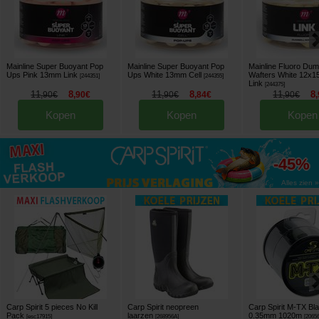
Mainline Super Buoyant Pop
Mainline Super Buoyant Pop
Mainline Fluoro Dum
Ups Pink 13mm Link
Ups White 13mm Cell
Wafters White 12x
[
244351
]
[
244355
]
Link
[
244375
]
11
8
11
8
11
8
,
90
€
,
90
€
,
90
€
,
84
€
,
90
€
,
Kopen
Kopen
Kopen
tot
-45%
Alles zien »
Carp Spirit 5 pieces No Kill
Carp Spirit neopreen
Carp Spirit M-TX Bl
Pack
laarzen
0.35mm 1020m
[
esc17915
]
[
268956A
]
[
2065