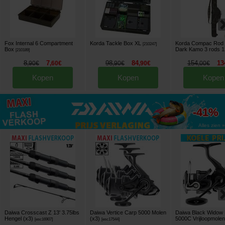
Fox Internal 6 Compartment
Korda Tackle Box XL
Korda Compac Rod H
[
210247
]
Box
Dark Kamo 3 rods 1
[
210189
]
8
7
98
84
154
13
,
90
€
,
60
€
,
90
€
,
90
€
,
00
€
Kopen
Kopen
Kopen
tot
-41%
Alles zien »
Daiwa Crosscast Z 13' 3.75lbs
Daiwa Vertice Carp 5000 Molen
Daiwa Black Widow
Hengel (x3)
(x3)
5000C Vrijloopmole
[
esc16907
]
[
esc17544
]