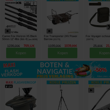
Canne Fox Horizon X5 Black
Fox Transporter 24V Power
Fox Voyager-schou
50mm 12' 4lbs (les 4)
Barrow
[
esc18036
]
[
221775
]
[
226774
]
1236
769
1199
1039
25
21
,
00
€
,
12
€
,
00
€
,
00
€
,
90
€
Kopen
Kopen
Kopen
tot
-50%
Alles zien »