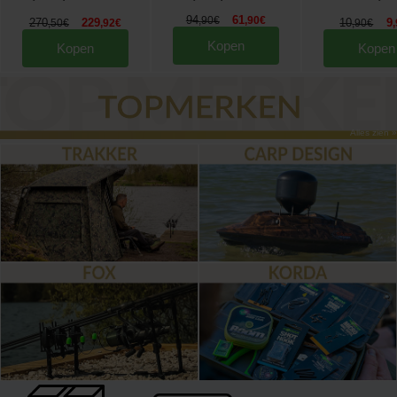
94
61
,
90
€
,
90
€
270
229
10
9
,
50
€
,
92
€
,
90
€
,
Kopen
Kopen
Kopen
Alles zien »