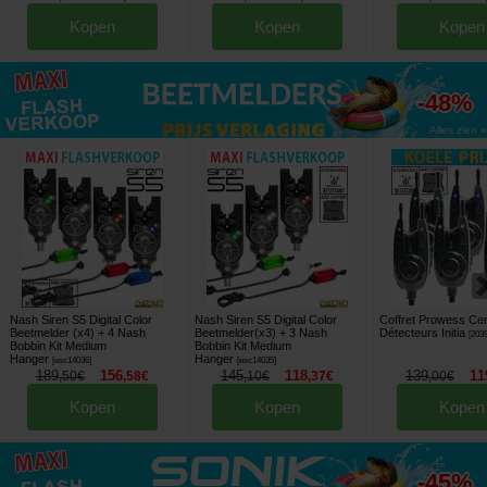
Kopen
Kopen
Kopen
tot
-48%
Alles zien »
Nash Siren S5 Digital Color
Nash Siren S5 Digital Color
Coffret Prowess Cen
Beetmelder (x4) + 4 Nash
Beetmelder(x3) + 3 Nash
Détecteurs Initia
[
203
Bobbin Kit Medium
Bobbin Kit Medium
Hanger
Hanger
[
esc14036
]
[
esc14035
]
189
156
145
118
139
11
,
50
€
,
58
€
,
10
€
,
37
€
,
00
€
Kopen
Kopen
Kopen
tot
-45%