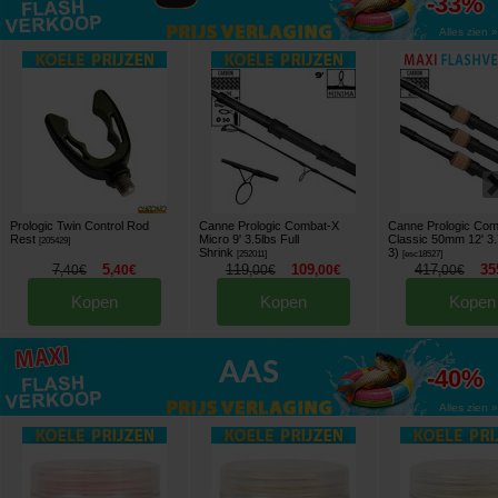
-33%
Alles zien »
Prologic Twin Control Rod
Canne Prologic Combat-X
Canne Prologic Com
Rest
Micro 9' 3.5lbs Full
Classic 50mm 12' 3.
[
205429
]
Shrink
3)
[
252011
]
[
esc18527
]
7
5
119
109
417
35
,
40
€
,
40
€
,
00
€
,
00
€
,
00
€
Kopen
Kopen
Kopen
tot
-40%
Alles zien »