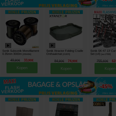
Alles zien »
Sonik Subsonik Monofilament
Sonik Xtractor Folding Cradle
Sonik SK-47 13' Ca
0.35mm 3000m
Onthaakmat
Set (x4)
[
206449A
]
[
212870
]
[
esc17069
]
49
33
,
90
€
,
90
€
84
74
755
62
,
90
€
,
90
€
,
60
€
Kopen
Kopen
Kopen
tot
-45%
Alles zien »