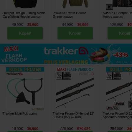
Hotspot Design Fishing Mania
Prowess Sweat Hoodie
Nash ZT Sherpa Fl
Carpfishing Hoodie
Green
Hoody
[
269043A
]
[
268528A
]
[
268914A
]
49
39
44
16
129
10
,
90
€
,
90
€
,
90
€
,
90
€
,
00
€
Kopen
Kopen
Kopen
tot
-43%
Alles zien »
Trakker Multi Pult
Trakker Propel-D Hengel 13'
Trakker Propel-D 12
[
213648
]
3.75lbs (x2)
Spodmarkeerhengel
[
esc18005
]
18
16
778
670
294
26
,
90
€
,
90
€
,
00
€
,
08
€
,
00
€