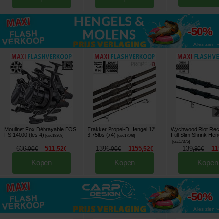
tot
-50%
Alles zien »
Moulinet Fox Débrayable EOS
Trakker Propel-D Hengel 12'
Wychwood Riot Recoi
FS 14000 (les 4)
3.75lbs (x4)
Full Slim Shrink Hen
[
esc18368
]
[
esc17508
]
[
esc17375
]
636
511
1396
1155
139
11
,
00
€
,
52
€
,
00
€
,
52
€
,
80
€
Kopen
Kopen
Kopen
tot
-50%
Alles zien »