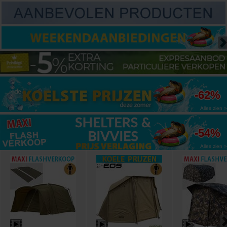
tot
-62%
Alles zien »
tot
-54%
Alles zien »