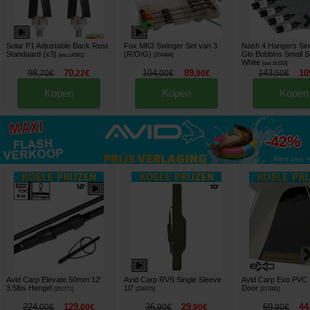
Solar P1 Adjustable Back Rest
Fox MK3 Swinger Set van 3
Nash 4 Hangers Sir
Standaard (x3)
(R/O/G)
Glo Bobbins Small S
[
esc14581
]
[
204484
]
White
[
esc16183
]
98
70
104
89
143
10
,
70
€
,
22
€
,
00
€
,
90
€
,
50
€
Kopen
Kopen
Kopen
tot
-42%
Alles zien »
Avid Carp Elevate 50mm 12'
Avid Carp RVS Single Sleeve
Avid Carp Exo PVC
3.5lbs Hengel
10'
Door
[
251771
]
[
226375
]
[
217881
]
224
129
36
29
69
44
,
00
€
,
00
€
,
90
€
,
90
€
,
90
€