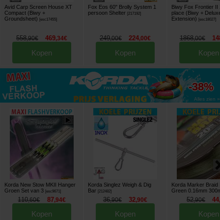
Avid Carp Screen House XT
Fox Eos 60" Brolly System 1
Biwy Fox Frontier I
Compact (Biwy +
persoon Shelter
place (Biwy + Delux
[
217192
]
Groundsheet)
Extension)
[
esc17455
]
[
esc18027
]
558
469
249
224
1868
14
,
90
€
,
34
€
,
00
€
,
00
€
,
00
€
Kopen
Kopen
Kopen
tot
-38%
Alles zien »
Korda New Stow MKII Hanger
Korda Singlez Weigh & Dig
Korda Marker Braid
Groen Set van 3
Bar
Green 0.16mm 300
[
esc9671
]
[
212482
]
110
87
36
32
52
44
,
60
€
,
94
€
,
90
€
,
90
€
,
90
€
Kopen
Kopen
Kopen