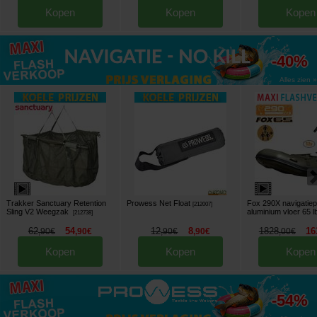
Kopen
Kopen
Kopen
tot
-40%
Alles zien »
Trakker Sanctuary Retention
Prowess Net Float
Fox 290X navigatie
[
212007
]
Sling V2 Weegzak
aluminium vloer 65 l
[
212738
]
62
54
12
8
1828
16
,
90
€
,
90
€
,
90
€
,
90
€
,
00
€
Kopen
Kopen
Kopen
tot
-54%