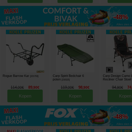
tot
-48%
Alles zien »
Rogue Barrow Kar
Carp Spirit Bedchair 6
Carp Design Camo 
[
221703
]
poten
Recliner Chair Stoel
[
216115
]
114
89
119
98
94
74
,
00
€
,
90
€
,
00
€
,
90
€
,
90
€
Kopen
Kopen
Kopen
tot
-48%
Alles zien »