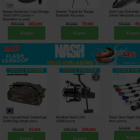
Bateau Amorceur Carp Design
Deeper Tripod for Range
Avid Carp Extremit
V50S GPS Carbon +
Extender Kit
24mm Werpstok
[
219402
]
[
213
Epandeur
[
esc18492
]
768
602
89
74
59
49
,
00
€
,
88
€
,
90
€
,
90
€
,
90
€
Kopen
Kopen
Kopen
tot
-44%
Alles zien »
Sac Caryall Nash Subterfuge
Moulinet Nash LRX
Nash Siren Night Gl
Duffel Bag Small
10000
Arm
[
226973
]
[
202775
]
[
204767A
]
52
44
,
90
€
68
61
189
169
,
90
€
,
90
€
,
00
€
,
00
€
Kopen
Kopen
Kopen