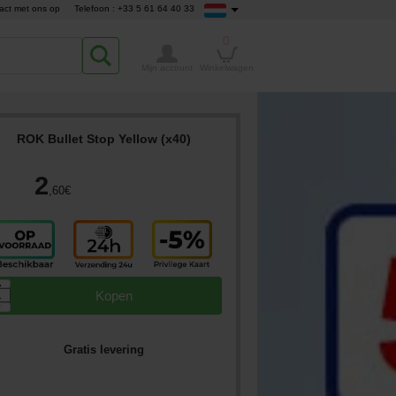
act met ons op
Telefoon : +33 5 61 64 40 33
0
Mijn account
Winkelwagen
ROK Bullet Stop Yellow (x40)
2
,60
€
▲
Kopen
▼
Gratis levering