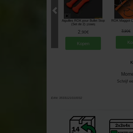
Aiguilles ROK pour Bullet Stop
ROK Maggot Cl
(Set de 2)
[
233885
]
3
,
90
€
2
,
90
€
Ko
Kopen
K
Mome
Schrijf e
EAN:
3533121010032