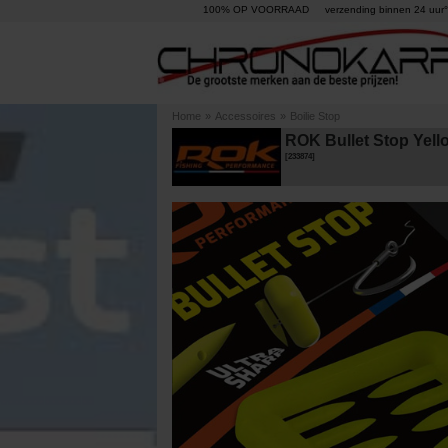
100% OP VOORRAAD
verzending binnen 24 uur°
Home
»
Accessoires
»
Boilie Stop
ROK Bullet Stop Yell
[
233874
]