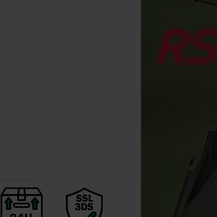
ROK Furtiv Fluorocarbon
20m
[
207947A
]
9
,
90
€
Kopen