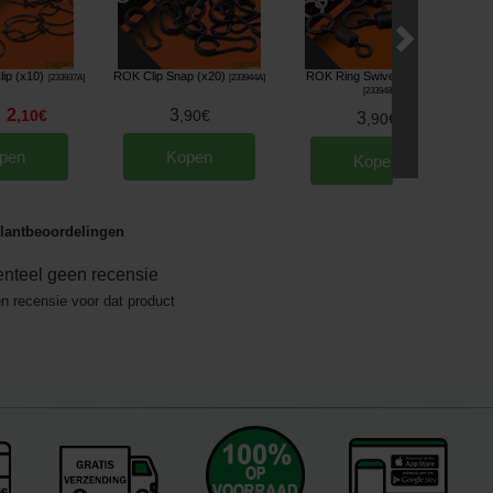
ip (x10)
ROK Clip Snap (x20)
ROK Ring Swivel T8 (x12)
[
233937A
]
[
233944A
]
[
233948
]
2
3
,
10
€
,
90
€
3
,
90
€
pen
Kopen
Kopen
lantbeoordelingen
nteel geen recensie
en recensie voor dat product