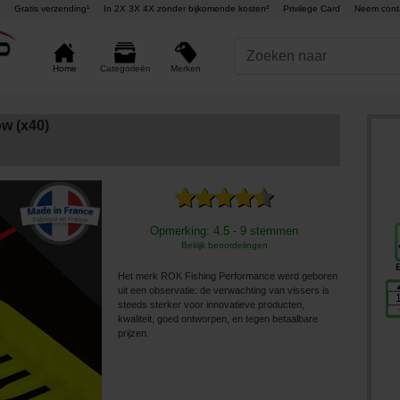
Gratis verzending¹
In 2X 3X 4X zonder bijkomende kosten²
Privilege Card
Neem cont
Merken
Home
Categorieën
ow (x40)
Opmerking: 4.5 - 9 stemmen
Bekijk beoordelingen
Het merk ROK Fishing Performance werd geboren
uit een observatie: de verwachting van vissers is
steeds sterker voor innovatieve producten,
kwaliteit, goed ontworpen, en tegen betaalbare
prijzen.