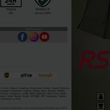
Shipping
Betaling CB
24h
secure 100%
Volg Chronocarpe
ze merken.
Alpen Camping
,
Anaconda
,
Anatec
,
Aqua Products
,
nocarpe
,
Crewsaver
,
Cygnet
,
Daiwa
,
Dam
,
Deeper
,
Delkim
,
,
Korum
,
Lowrance
,
Lucky
,
MAD
,
Mainline
,
Minn Kota
,
Nash
mano
,
Solar Tackle
,
Sonik
,
SPOMB
,
SRT
,
Starbaits
,
Toslon
,
,
Voerboten
et
Aas
.
) Gratis verzending: voor continentaal Frankrijk vanaf 99 €