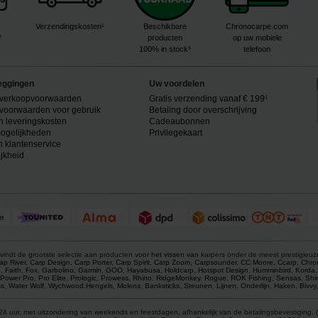
Verzendingskosten¹
Beschikbare
Chronocarpe.com
²
producten
op uw mobiele
100% in stock³
telefoon
eggingen
Uw voordelen
verkoopvoorwaarden
Gratis verzending vanaf € 199¹
voorwaarden voor gebruik
Betaling door overschrijving
n leveringskosten
Cadeaubonnen
ogelijkheden
Privilegekaart
n klantenservice
ijkheid
vindt de grootste selectie aan producten voor
het vissen van
karpers onder de meest prestigieu
ap River
,
Carp Design
,
Carp Porter
,
Carp Spirit
,
Carp Zoom
,
Carpsounder
,
CC Moore
,
Ccarp
,
Chro
p
,
Faith
,
Fox
,
Garbolino
,
Garmin
,
GOO
,
Hayabusa
,
Holdcarp
,
Hotspot Design
,
Humminbird
,
Korda
Power Pro
,
Pro Elite
,
Prologic
,
Prowess
,
Rhino
,
RidgeMonkey
,
Rogue
,
ROK Fishing
,
Sensas
,
Shi
s
,
Water Wolf
,
Wychwood
.
Hengels
,
Molens
,
Banksticks
,
Steunen
,
Lijnen
,
Onderlijn
,
Haken
,
Bivvy
4 uur, met uitzondering van weekends en feestdagen, afhankelijk van de betalingsbevestiging. (1