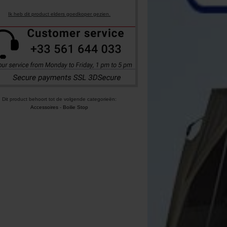
Ik heb dit product elders goedkoper gezien.
Dit product behoort tot de volgende categorieën:
Accessoires
-
Boilie Stop