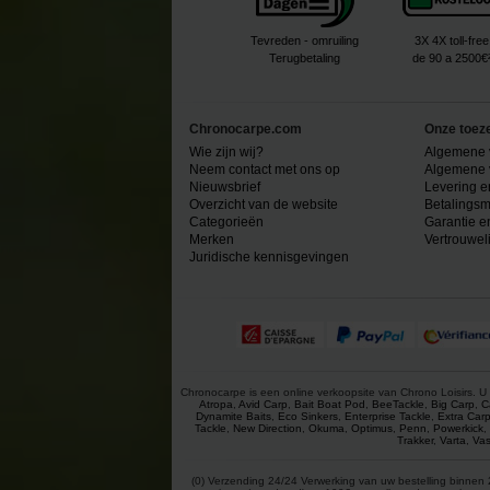
Tevreden - omruiling
3X 4X toll-free
Terugbetaling
de 90 a 2500€
Chronocarpe.com
Onze toez
Wie zijn wij?
Algemene 
Neem contact met ons op
Algemene 
Nieuwsbrief
Levering e
Overzicht van de website
Betalingsm
Categorieën
Garantie e
Merken
Vertrouwel
Juridische kennisgevingen
Chronocarpe is een online verkoopsite van Chrono Loisirs. U 
Atropa
,
Avid Carp
,
Bait Boat Pod
,
BeeTackle
,
Big Carp
,
C
Dynamite Baits
,
Eco Sinkers
,
Enterprise Tackle
,
Extra Car
Tackle
,
New Direction
,
Okuma
,
Optimus
,
Penn
,
Powerkick
,
Trakker
,
Varta
,
Vas
(0) Verzending 24/24 Verwerking van uw bestelling binnen 2