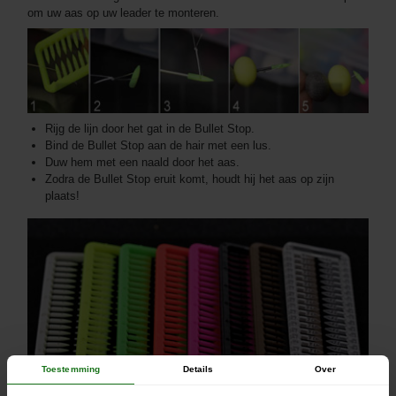
om uw aas op uw leader te monteren.
Rijg de lijn door het gat in de Bullet Stop.
Bind de Bullet Stop aan de hair met een lus.
Duw hem met een naald door het aas.
Zodra de Bullet Stop eruit komt, houdt hij het aas op zijn
plaats!
Toestemming
Details
Over