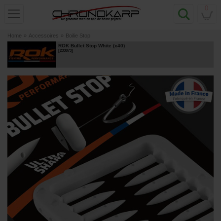
0
Home
»
Accessoires
»
Boilie Stop
ROK Bullet Stop White (x40)
[
233873
]