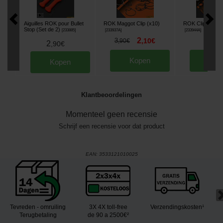
Aiguilles ROK pour Bullet
ROK Maggot Clip (x10)
ROK Clip Snap 
Stop (Set de 2)
[
233885
]
[
233937A
]
[
233944A
]
2
3
3
,
10
€
,
90
,
90
€
2
,
90
€
Kopen
Kop
Kopen
Klantbeoordelingen
Momenteel geen recensie
Schrijf een recensie voor dat product
EAN:
3533121010025
Tevreden - omruiling
3X 4X toll-free
Verzendingskosten¹
Terugbetaling
de 90 a 2500€²