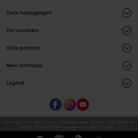
Onze toezeggingen
Uw voordelen
Onze partners
Meer informatie
Legend
Chronocarpe
:
S.A.S. Chrono Loisirs
- 1 chemin de la coume - BP 90185 - 9301 LAVELANET
CEDEX - SIREN 481703049 | Copyright © 2005-
2026
∇ ccdispo