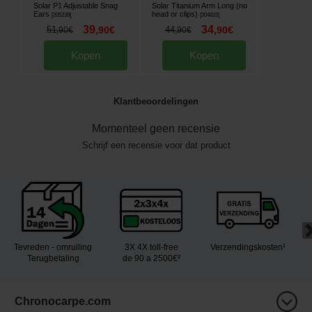
Solar P1 Adjustable Snag
Solar Titanium Arm Long (no
Ears
head or clips)
[
205239
]
[
204815
]
39
34
51
,
90
€
44
,
90
€
,
90
€
,
90
€
Kopen
Kopen
Klantbeoordelingen
Momenteel geen recensie
Schrijf een recensie voor dat product
Tevreden - omruiling
3X 4X toll-free
Verzendingskosten¹
Terugbetaling
de 90 a 2500€²
Chronocarpe.com