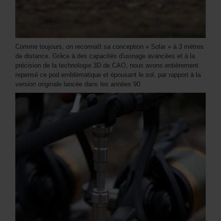
Comme toujours, on reconnaît sa conception « Solar » à 3 mètres
de distance. Grâce à des capacités d'usinage avancées et à la
précision de la technologie 3D de CAO, nous avons entièrement
repensé ce pod emblématique et épousant le sol, par rapport à la
version originale lancée dans les années 90.