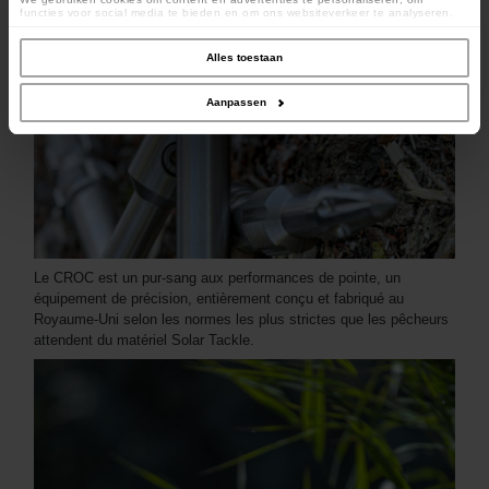
functies voor social media te bieden en om ons websiteverkeer te analyseren.
Ook delen we informatie over uw gebruik van onze site met onze partners voor
social media, adverteren en analyse. Deze partners kunnen deze gegevens
combineren met andere informatie die u aan ze heeft verstrekt of die ze hebben
Alles toestaan
verzameld op basis van uw gebruik van hun services.
Aanpassen
Le CROC est un pur-sang aux performances de pointe, un
équipement de précision, entièrement conçu et fabriqué au
Royaume-Uni selon les normes les plus strictes que les pêcheurs
attendent du matériel Solar Tackle.