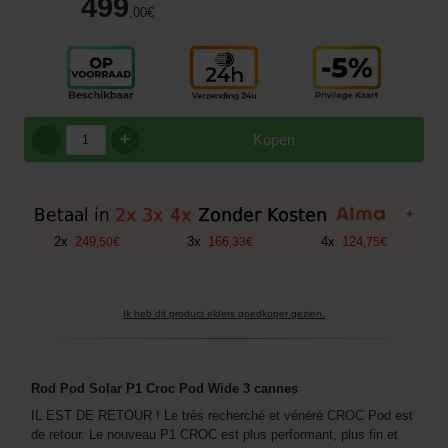
499
,00
€
+
Kopen
+
2
x
249
3
x
166
4
x
124
,
50
€
,
33
€
,
75
€
Ik heb dit product elders goedkoper gezien.
Rod Pod Solar P1 Croc Pod Wide 3 cannes
IL EST DE RETOUR ! Le très recherché et vénéré CROC Pod est
de retour. Le nouveau P1 CROC est plus performant, plus fin et