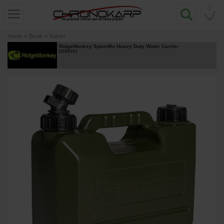
0
Home
»
Bivak
»
Koken
RidgeMonkey Speedflo Heavy Duty Water Carrier
[
221811A
]