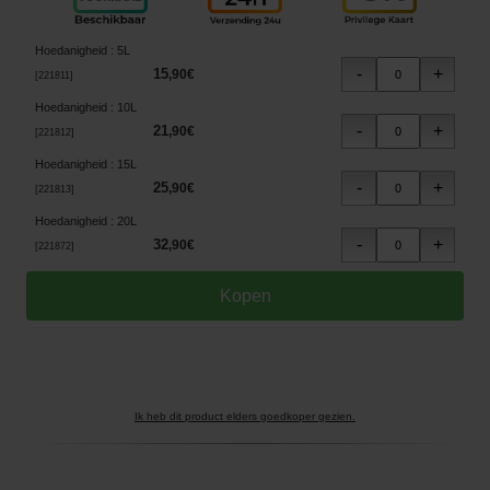
Hoedanigheid
:
5L
15
,
90
€
[
221811
]
Hoedanigheid
:
10L
21
,
90
€
[
221812
]
Hoedanigheid
:
15L
25
,
90
€
[
221813
]
Hoedanigheid
:
20L
32
,
90
€
[
221872
]
Ik heb dit product elders goedkoper gezien.