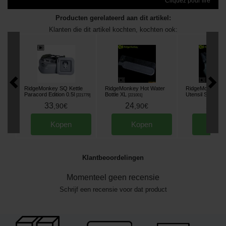
Cliquez pour lire
Producten gerelateerd aan dit artikel:
Klanten die dit artikel kochten, kochten ook:
RidgeMonkey SQ Kettle
RidgeMonkey Hot Water
RidgeMonkey Q
Paracord Edition 0.5l
Bottle XL
Utensil Set
[
221779
]
[
221001
]
[
22171
33
24
20
,
90
€
,
90
€
,
90
Kopen
Kopen
Kop
Klantbeoordelingen
Momenteel geen recensie
Schrijf een recensie voor dat product