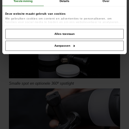
Toestemming
Details
Over
Deze website maakt gebruik van cookies
We gebruiken cookies om content en advertenties te personaliseren, om
functies voor social media te bieden en om ons websiteverkeer te analyseren.
Ook delen we informatie over uw gebruik van onze site met onze partners voor
social media, adverteren en analyse. Deze partners kunnen deze gegevens
combineren met andere informatie die u aan ze heeft verstrekt of die ze hebben
Alles toestaan
verzameld op basis van uw gebruik van hun services.
Aanpassen
Smalle spot en optionele 360º spotlight