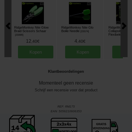
RidgeMonkey Nite Glow
RidgeMonkey Nite Glo
RidgeMonkey Pe
Braid Scissors Schaar
Boilie Needle
Collapsible Buck
[
233174
]
Flexibele emmer
[
233085
]
12
4
18
,
40
€
,
40
€
,
90
Kopen
Kopen
Kop
Klantbeoordelingen
Momenteel geen recensie
Schrijf een recensie voor dat product
REF:
RM175
EAN:
5056210606353