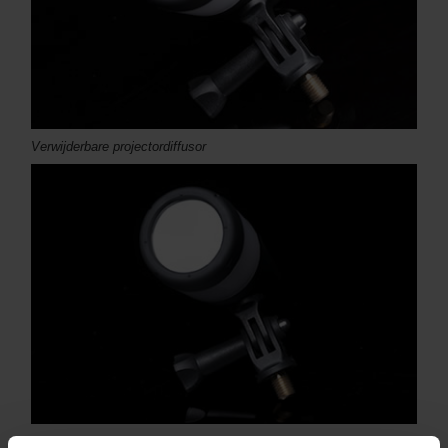
Verwijderbare projectordiffusor
Krachtige witte LED