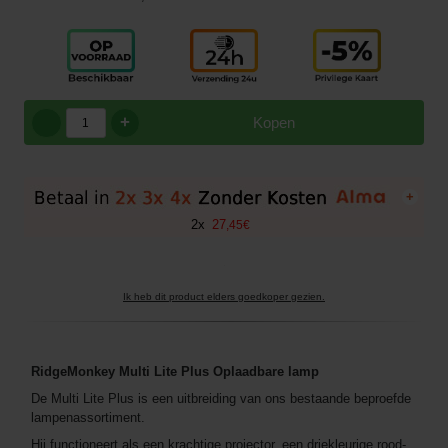
+
Kopen
+
2
x
27
,
45
€
Ik heb dit product elders goedkoper gezien.
RidgeMonkey Multi Lite Plus Oplaadbare lamp
De Multi Lite Plus is een uitbreiding van ons bestaande beproefde
lampenassortiment.
Hij functioneert als een krachtige projector, een driekleurige rood-