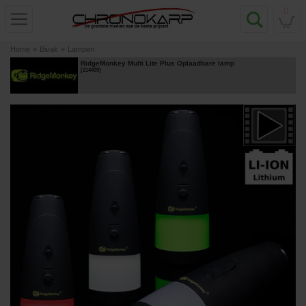
0
Home
»
Bivak
»
Lampen
RidgeMonkey Multi Lite Plus Oplaadbare lamp
[
214439
]