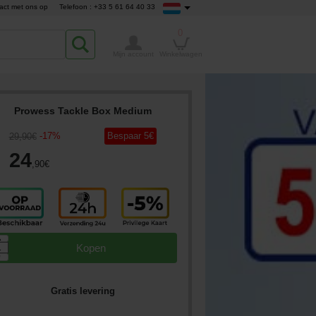
act met ons op
Telefoon : +33 5 61 64 40 33
0
Mijn account
Winkelwagen
Prowess Tackle Box Medium
-
17
%
Bespaar
5
€
29
,90
€
24
,90
€
▲
Kopen
▼
Gratis levering