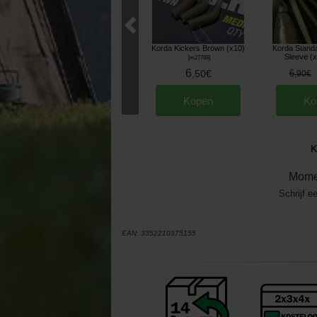
Korda Kickers Brown (x10)
Korda Standa
Sleeve (x
[
m27769
]
6
,
50
€
6
,
90
€
Kopen
Ko
K
Mome
Schrijf e
EAN:
3352210375155