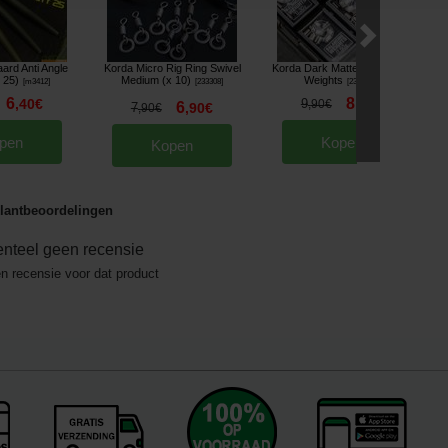
ard Anti Angle
Korda Micro Rig Ring Swivel
Korda Dark Matter Balancing
 25)
Medium (x 10)
Weights
[
m3412
]
[
233308
]
[
233509A
]
6
8
,
40
€
9
,
90
€
,
90
€
6
7
,
90
€
,
90
€
pen
Kopen
Kopen
lantbeoordelingen
nteel geen recensie
en recensie voor dat product