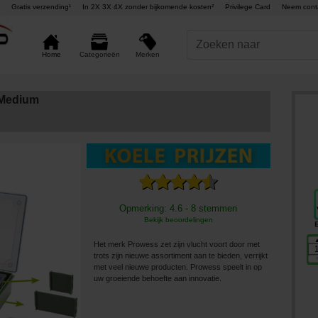
Gratis verzending¹
In 2X 3X 4X zonder bijkomende kosten²
Privilege Card
Neem cont
Merken
Home
Categorieën
 Medium
Opmerking: 4.6 - 8 stemmen
Bekijk beoordelingen
Het merk Prowess zet zijn vlucht voort door met
trots zijn nieuwe assortiment aan te bieden, verrijkt
met veel nieuwe producten. Prowess speelt in op
uw groeiende behoefte aan innovatie.