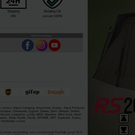
Shipping
Betaling CB
24h
secure 100%
Volg Chronocarpe
ze merken.
Alpen Camping
,
Anaconda
,
Anatec
,
Aqua Products
,
nocarpe
,
Crewsaver
,
Cygnet
,
Daiwa
,
Dam
,
Deeper
,
Delkim
,
,
Korum
,
Lowrance
,
Lucky
,
MAD
,
Mainline
,
Minn Kota
,
Nash
mano
,
Solar Tackle
,
Sonik
,
SPOMB
,
SRT
,
Starbaits
,
Toslon
,
,
Voerboten
et
Aas
.
) Gratis verzending: voor continentaal Frankrijk vanaf 99 €