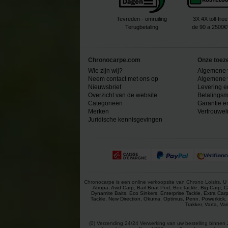
Tevreden - omruiling
3X 4X toll-free
Terugbetaling
de 90 a 2500€
Chronocarpe.com
Onze toez
Wie zijn wij?
Algemene 
Neem contact met ons op
Algemene 
Nieuwsbrief
Levering e
Overzicht van de website
Betalingsm
Categorieën
Garantie e
Merken
Vertrouwel
Juridische kennisgevingen
Chronocarpe is een online verkoopsite van Chrono Loisirs. U 
Atropa
,
Avid Carp
,
Bait Boat Pod
,
BeeTackle
,
Big Carp
,
C
Dynamite Baits
,
Eco Sinkers
,
Enterprise Tackle
,
Extra Car
Tackle
,
New Direction
,
Okuma
,
Optimus
,
Penn
,
Powerkick
,
Trakker
,
Varta
,
Vas
(0) Verzending 24/24 Verwerking van uw bestelling binnen 2