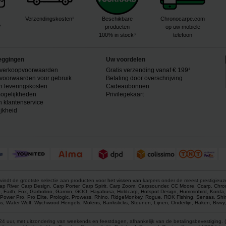
Verzendingskosten¹
Beschikbare
Chronocarpe.com
²
producten
op uw mobiele
100% in stock³
telefoon
eggingen
Uw voordelen
verkoopvoorwaarden
Gratis verzending vanaf € 199¹
voorwaarden voor gebruik
Betaling door overschrijving
n leveringskosten
Cadeaubonnen
ogelijkheden
Privilegekaart
n klantenservice
ijkheid
vindt de grootste selectie aan producten voor
het vissen van
karpers onder de meest prestigieu
ap River
,
Carp Design
,
Carp Porter
,
Carp Spirit
,
Carp Zoom
,
Carpsounder
,
CC Moore
,
Ccarp
,
Chro
p
,
Faith
,
Fox
,
Garbolino
,
Garmin
,
GOO
,
Hayabusa
,
Holdcarp
,
Hotspot Design
,
Humminbird
,
Korda
Power Pro
,
Pro Elite
,
Prologic
,
Prowess
,
Rhino
,
RidgeMonkey
,
Rogue
,
ROK Fishing
,
Sensas
,
Shi
s
,
Water Wolf
,
Wychwood
.
Hengels
,
Molens
,
Banksticks
,
Steunen
,
Lijnen
,
Onderlijn
,
Haken
,
Bivvy
4 uur, met uitzondering van weekends en feestdagen, afhankelijk van de betalingsbevestiging. (1