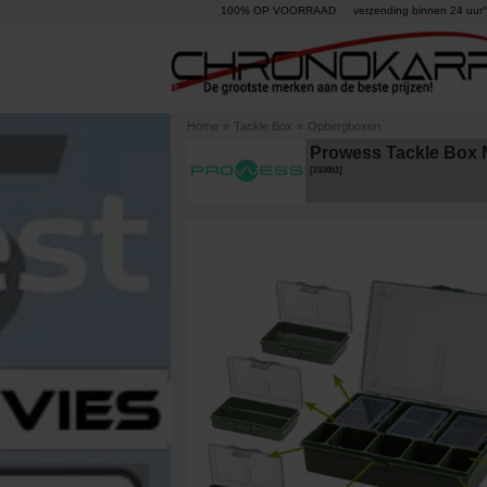
100% OP VOORRAAD
verzending binnen 24 uur°
Home
»
Tackle Box
»
Opbergboxen
Prowess Tackle Box
[
210051
]