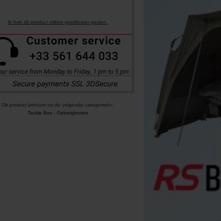
Ik heb dit product elders goedkoper gezien.
Dit product behoort tot de volgende categorieën:
Tackle Box
-
Opbergboxen