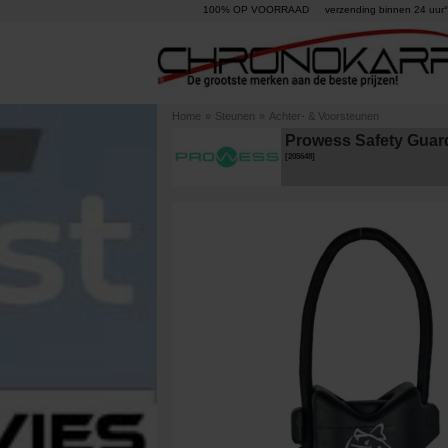
100% OP VOORRAAD
verzending binnen 24 uur°
Home
»
Steunen
»
Achter- & Voorsteunen
Prowess Safety Guar
[
205648
]