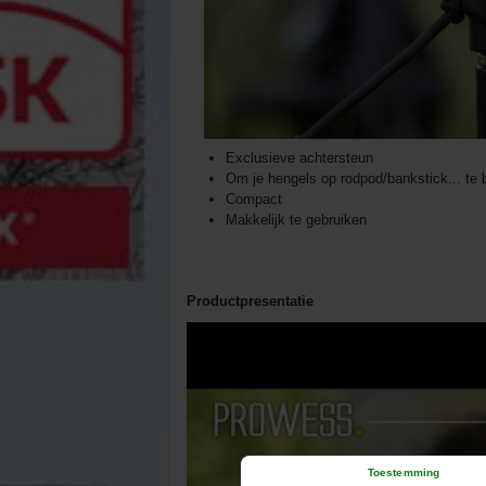
Exclusieve achtersteun
Om je hengels op rodpod/bankstick... te 
Compact
Makkelijk te gebruiken
Productpresentatie
Toestemming