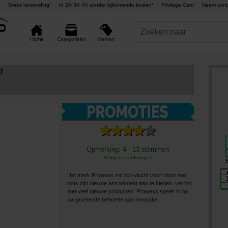
Gratis verzending¹
In 2X 3X 4X zonder bijkomende kosten²
Privilege Card
Neem cont
Merken
Home
Categorieën
d
Opmerking: 4 - 13 stemmen
Bekijk beoordelingen
Het merk Prowess zet zijn vlucht voort door met
trots zijn nieuwe assortiment aan te bieden, verrijkt
met veel nieuwe producten. Prowess speelt in op
uw groeiende behoefte aan innovatie.