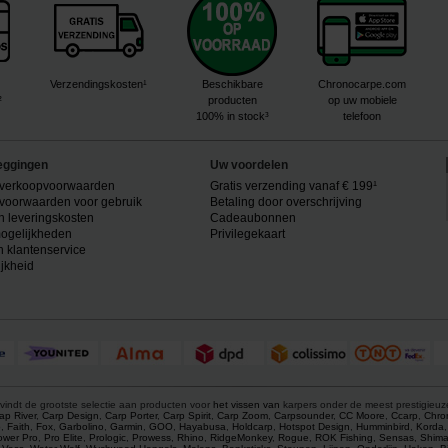
Verzendingskosten¹
Beschikbare
Chronocarpe.com
²
producten
op uw mobiele
100% in stock³
telefoon
eggingen
Uw voordelen
verkoopvoorwaarden
Gratis verzending vanaf € 199¹
voorwaarden voor gebruik
Betaling door overschrijving
n leveringskosten
Cadeaubonnen
ogelijkheden
Privilegekaart
n klantenservice
ijkheid
vindt de grootste selectie aan producten voor
het vissen van
karpers onder de meest prestigieu
ap River
,
Carp Design
,
Carp Porter
,
Carp Spirit
,
Carp Zoom
,
Carpsounder
,
CC Moore
,
Ccarp
,
Chro
p
,
Faith
,
Fox
,
Garbolino
,
Garmin
,
GOO
,
Hayabusa
,
Holdcarp
,
Hotspot Design
,
Humminbird
,
Korda
ower Pro
,
Pro Elite
,
Prologic
,
Prowess
,
Rhino
,
RidgeMonkey
,
Rogue
,
ROK Fishing
,
Sensas
,
Shim