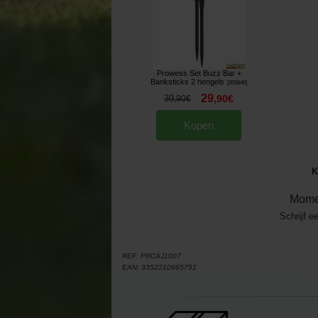
Prowess Set Buzz Bar +
Banksticks 2 hengels
[
205646
]
29
39
,
90
€
,
90
€
Kopen
K
Mome
Schrijf e
REF:
PRCAJ1007
EAN:
3352210665751