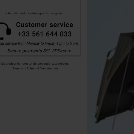
Ik heb dit product elders goedkoper gezien.
Dit product behoort tot de volgende categorieën:
Steunen
-
Achter- & Voorsteunen