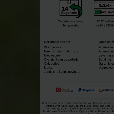
Tevreden - omruiling
3X 4X toll-free
Terugbetaling
de 90 a 2500€
Chronocarpe.com
Onze toez
Wie zijn wij?
Algemene 
Neem contact met ons op
Algemene 
Nieuwsbrief
Levering e
Overzicht van de website
Betalingsm
Categorieën
Garantie e
Merken
Vertrouwel
Juridische kennisgevingen
Chronocarpe is een online verkoopsite van Chrono Loisirs. U 
Atropa
,
Avid Carp
,
Bait Boat Pod
,
BeeTackle
,
Big Carp
,
C
Dynamite Baits
,
Eco Sinkers
,
Enterprise Tackle
,
Extra Car
Tackle
,
New Direction
,
Okuma
,
Optimus
,
Penn
,
Powerkick
,
P