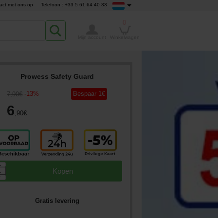
act met ons op
Telefoon : +33 5 61 64 40 33
0
Mijn account
Winkelwagen
Prowess Safety Guard
-
13
%
Bespaar
1
€
7
,90
€
6
,90
€
▲
Kopen
▼
Gratis levering