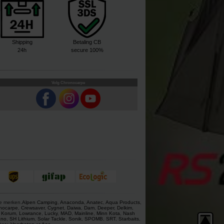
Shipping
Betaling CB
24h
secure 100%
Volg Chronocarpe
ze merken.
Alpen Camping
,
Anaconda
,
Anatec
,
Aqua Products
,
nocarpe
,
Crewsaver
,
Cygnet
,
Daiwa
,
Dam
,
Deeper
,
Delkim
,
,
Korum
,
Lowrance
,
Lucky
,
MAD
,
Mainline
,
Minn Kota
,
Nash
ano
,
SH Lithium
,
Solar Tackle
,
Sonik
,
SPOMB
,
SRT
,
Starbaits
,