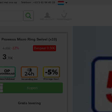
act met ons op
Telefoon : +33 5 61 64 40 33
0
Mijn account
Winkelwagen
Prowess Micro Ring Swivel (x10)
-
12
%
Bespaar
0
,50
€
4
,20
€
3
,70
€
▲
Kopen
▼
Gratis levering