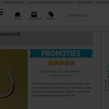
Gratis verzending¹
In 2X 3X 4X zonder bijkomende kosten²
Privilege Card
Neem cont
Merken
Home
Categorieën
wivel (x10)
Opmerking: 4.6 - 6 stemmen
Bekijk beoordelingen
Het merk Prowess zet zijn vlucht voort door met
trots zijn nieuwe assortiment aan te bieden, verrijkt
met veel nieuwe producten. Prowess speelt in op
uw groeiende behoefte aan innovatie.