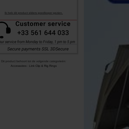
Ik heb dit product elders goedkoper gezien.
Dit product behoort tot de volgende categorieën:
Accessoires
-
Link Clip & Rig Rings