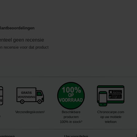
lantbeoordelingen
nteel geen recensie
en recensie voor dat product
Verzendingskosten¹
Beschikbare
Chronocarpe.com
²
producten
op uw mobiele
100% in stock³
telefoon
eggingen
Uw voordelen