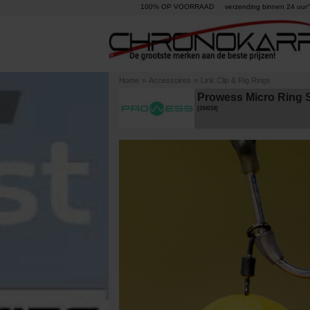
100% OP VOORRAAD
verzending binnen 24 uur°
Home
»
Accessoires
»
Link Clip & Rig Rings
Prowess Micro Ring S
[
234218
]