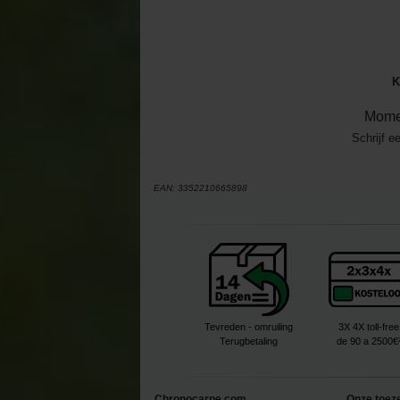
K
Mome
Schrijf e
EAN:
3352210665898
Tevreden - omruiling
3X 4X toll-free
Terugbetaling
de 90 a 2500€
Chronocarpe.com
Onze toez