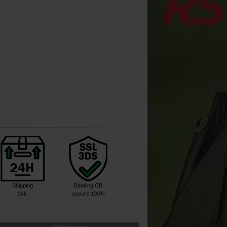
Shipping
Betaling CB
24h
secure 100%
Volg Chronocarpe