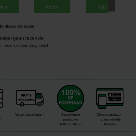
pen
Kopen
Kopen
lantbeoordelingen
nteel geen recensie
en recensie voor dat product
Verzendingskosten¹
Beschikbare
Chronocarpe.com
²
producten
op uw mobiele
100% in stock³
telefoon