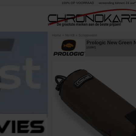
100% OP VOORRAAD
verzending binnen 24 uur°
Home
»
No Kill
»
Schepnetten
Prologic New Green N
[
212057
]