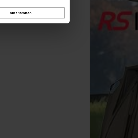
Alles toestaan
Prologic Waterproof
Prologic Avengers S/S Cradle
Retainer/Landing Net Stink
Medium
[
212804
]
Bag
[
226112
]
25
84
32
,
90
€
94
,
90
€
,
90
€
,
90
€