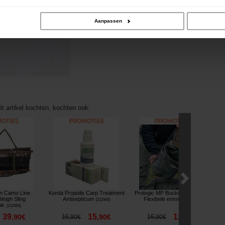
Aanpassen
it artikel kochten, kochten ook:
n Camo Line
Korda Propolis Carp Treatment
Prologic MP Bucket Water Bag
Weigh Sling
Antisepticum
Flexibele emmer
[
212565
]
[
215668
]
ak
[
212484
]
39
15
12
,
90
€
16
,
90
€
16
,
90
€
,
90
€
,
90
€