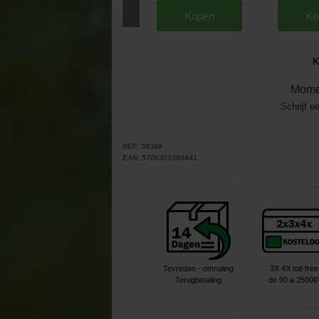
Kopen
Ko
K
Mome
Schrijf e
REF:
38388
EAN:
5706301683441
Tevreden - omruiling
3X 4X toll-free
Terugbetaling
de 90 a 2500€