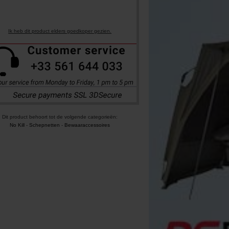
Ik heb dit product elders goedkoper gezien.
Dit product behoort tot de volgende categorieën:
No Kill
-
Schepnetten
-
Bewaaraccessoires