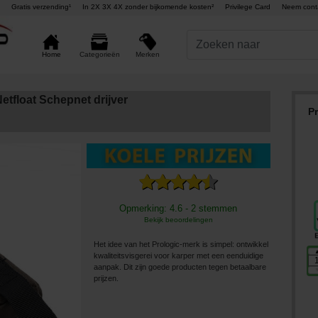
Gratis verzending¹
In 2X 3X 4X zonder bijkomende kosten²
Privilege Card
Neem cont
Merken
Home
Categorieën
etfloat Schepnet drijver
P
Opmerking: 4.6 - 2 stemmen
Bekijk beoordelingen
Het idee van het Prologic-merk is simpel: ontwikkel
kwaliteitsvisgerei voor karper met een eenduidige
aanpak. Dit zijn goede producten tegen betaalbare
prijzen.