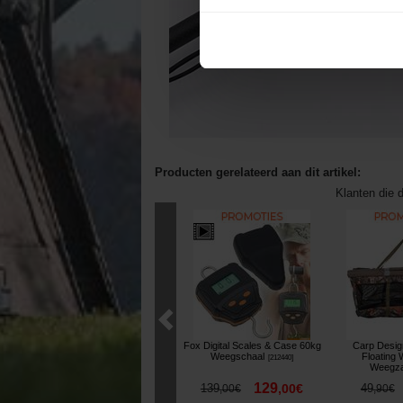
Producten gerelateerd aan dit artikel:
Klanten die d
Fox Digital Scales & Case 60kg
Carp Desig
Weegschaal
Floating 
[
212440
]
Weegz
129
139
,
00
€
49
,
00
€
,
90
€