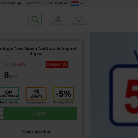
act met ons op
Telefoon : +33 5 61 64 40 33
0
Mijn account
Winkelwagen
rologic New Green Netfloat Schepnet
drijver
-
18
%
Bespaar
2
€
10
,90
€
8
,90
€
▲
Kopen
▼
Gratis levering