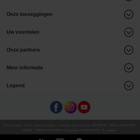
Onze toezeggingen
Uw voordelen
Onze partners
Meer informatie
Legend
Chronocarpe
:
S.A.S. Chrono Loisirs
- 1 chemin de la coume - BP 90185 - 9301 LAVELANET
CEDEX - SIREN 481703049 | Copyright © 2005-
2026
∇ ccdispo