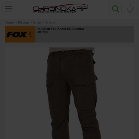
0
Home
»
Kleding
»
Broek - Shorts
Pantalon Fox Khaki HD Combat
[
268794A
]