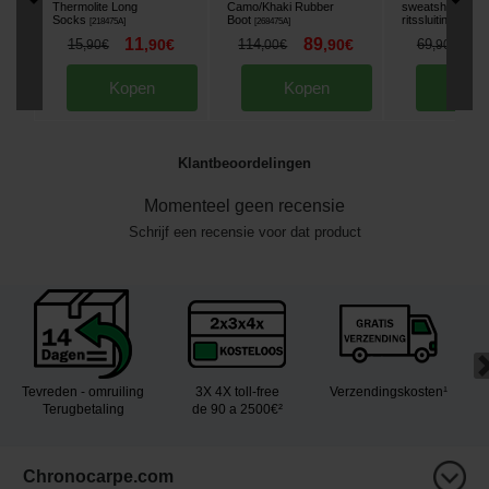
Thermolite Long
Camo/Khaki Rubber
sweatshirt met v
Socks
Boot
ritssluiting
[
218475A
]
[
268475A
]
[
268774
11
89
5
15
,
90
€
114
,
90
€
69
,
90
€
,
00
€
,
90
€
Kopen
Kopen
Kop
Klantbeoordelingen
Momenteel geen recensie
Schrijf een recensie voor dat product
Tevreden - omruiling
3X 4X toll-free
Verzendingskosten¹
Terugbetaling
de 90 a 2500€²
Chronocarpe.com