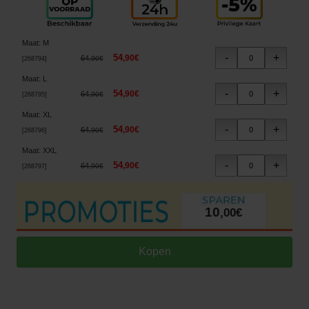
Maat
:
M
54
,
90
€
64
,
90
€
[
268794
]
Maat
:
L
54
,
90
€
64
,
90
€
[
268795
]
Maat
:
XL
54
,
90
€
64
,
90
€
[
268796
]
Maat
:
XXL
54
,
90
€
64
,
90
€
[
268797
]
10
,
00
€