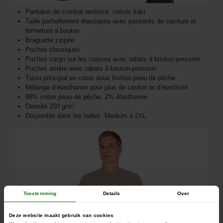
Pantalon de combat renforcé, coloris kaki
Taille partiellement élastiquée avec passants de ceinture et
fermeture à bouton
Braguette zippée
Poches classiques
Poches cargo sur les cuisses avec rabats à bouton-pression
Poches arrière avec rabats à bouton-pression
Tissu principal en coton doux finition peau de pêche
Mélange d’élasthanne pour plus de confort et d’élasticité
98% coton peau de pêche, 2% élasthanne
Densité 250 g/m²
Disponible dans les tailles Medium à 2XL
Toestemming
Details
Over
Deze website maakt gebruik van cookies