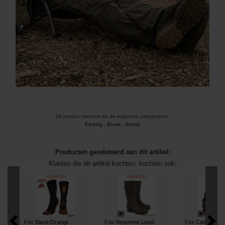
Dit product behoort tot de volgende categorieën:
Kleding
-
Broek - Shorts
Producten gerelateerd aan dit artikel:
Klanten die dit artikel kochten, kochten ook:
Fox Black/Orange
Fox Neoprene Lined
Fox Camo Prem