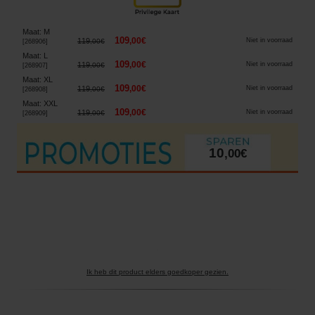
Maat
:
M
109
,
00
€
119
Niet in voorraad
,
00
€
[
268906
]
Maat
:
L
109
,
00
€
119
Niet in voorraad
,
00
€
[
268907
]
Maat
:
XL
109
,
00
€
119
Niet in voorraad
,
00
€
[
268908
]
Maat
:
XXL
109
,
00
€
119
Niet in voorraad
,
00
€
[
268909
]
10
,
00
€
Ik heb dit product elders goedkoper gezien.