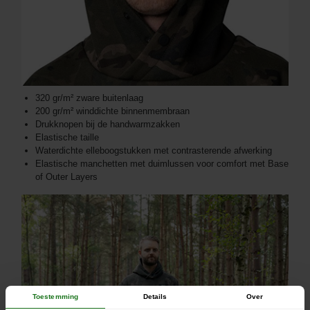
320 gr/m² zware buitenlaag
200 gr/m² winddichte binnenmembraan
Drukknopen bij de handwarmzakken
Elastische taille
Waterdichte elleboogstukken met contrasterende afwerking
Elastische manchetten met duimlussen voor comfort met Base
of Outer Layers
Toestemming
Details
Over