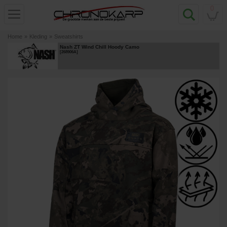
0
Home
»
Kleding
»
Sweatshirts
Nash ZT Wind Chill Hoody Camo
[
268906A
]