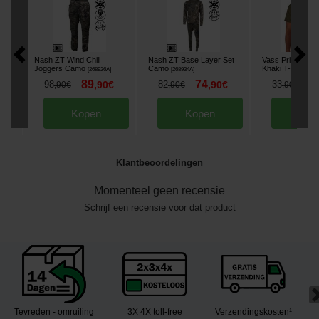
Nash ZT Wind Chill
Nash ZT Base Layer Set
Vass Printed Yel
Joggers Camo
Camo
Khaki T-Shirt
[
268926A
]
[
268934A
]
[
268
89
74
2
98
,
90
€
82
,
90
€
33
,
90
€
,
90
€
,
90
€
Kopen
Kopen
Kop
Klantbeoordelingen
Momenteel geen recensie
Schrijf een recensie voor dat product
Tevreden - omruiling
3X 4X toll-free
Verzendingskosten¹