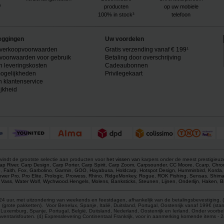
²
producten
op uw mobiele
100% in stock³
telefoon
eggingen
Uw voordelen
verkoopvoorwaarden
Gratis verzending vanaf € 199¹
voorwaarden voor gebruik
Betaling door overschrijving
n leveringskosten
Cadeaubonnen
ogelijkheden
Privilegekaart
n klantenservice
ijkheid
vindt de grootste selectie aan producten voor
het vissen van
karpers onder de meest prestigieu
ap River
,
Carp Design
,
Carp Porter
,
Carp Spirit
,
Carp Zoom
,
Carpsounder
,
CC Moore
,
Ccarp
,
Chro
p
,
Faith
,
Fox
,
Garbolino
,
Garmin
,
GOO
,
Hayabusa
,
Holdcarp
,
Hotspot Design
,
Humminbird
,
Korda
ower Pro
,
Pro Elite
,
Prologic
,
Prowess
,
Rhino
,
RidgeMonkey
,
Rogue
,
ROK Fishing
,
Sensas
,
Shim
,
Vass
,
Water Wolf
,
Wychwood
.
Hengels
,
Molens
,
Banksticks
,
Steunen
,
Lijnen
,
Onderlijn
,
Haken
,
B
4 uur, met uitzondering van weekends en feestdagen, afhankelijk van de betalingsbevestiging. (1
ote pakketten). Voor Benelux, Spanje, Italië, Duitsland, Portugal, Oostenrijk vanaf 199€ (stand
ië, Luxemburg, Spanje, Portugal, België, Duitsland, Nederland, Oostenrijk en Ierland. Onder voor
entarisfouten. (4) Expresslevering Continentaal Frankrijk, voor in aanmerking komende items -