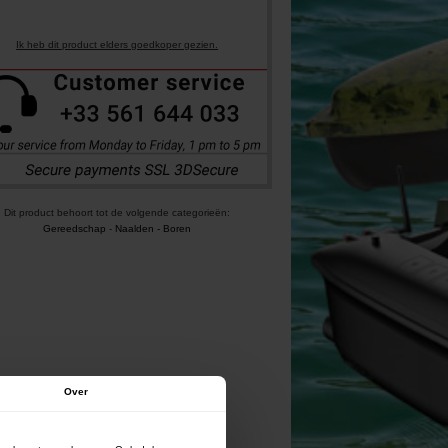
Ik heb dit product elders goedkoper gezien.
Dit product behoort tot de volgende categorieën:
Gereedschap
-
Naalden - Boren
Over