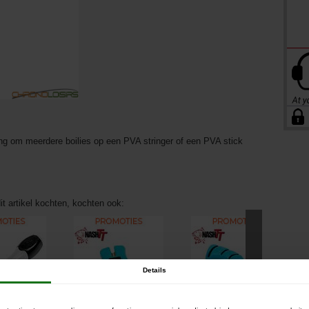
ng om meerdere boilies op een PVA stringer of een PVA stick
it artikel kochten, kochten ook:
Details