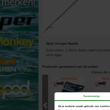
Nash Stringer Needle
Extra sterke, 1,15mm dunne naald met sluiti
op te rijgen.
Producten gerelateerd aan dit artikel:
Klanten die d
Toestemming
Deze website maakt gebruik van cookies