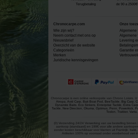
Terugbetaling
de 90 a 2500€
Chronocarpe.com
Onze toez
Wie zijn wij?
Algemene 
Neem contact met ons op
Algemene 
Nieuwsbrief
Levering e
Overzicht van de website
Betalingsm
Categorieën
Garantie e
Merken
Vertrouwel
Juridische kennisgevingen
Chronocarpe is een online verkoopsite van Chrono Loisirs. U 
Atropa
,
Avid Carp
,
Bait Boat Pod
,
BeeTackle
,
Big Carp
,
C
Dynamite Baits
,
Eco Sinkers
,
Enterprise Tackle
,
Extra Car
Tackle
,
New Direction
,
Okuma
,
Optimus
,
Penn
,
Powerkick
,
P
Toslon
,
Trakker
,
Varta
(0) Verzending 24/24 Verwerking van uw bestelling binnen 2
aankoop (standaard) en 199€ voor alle andere aankopen (gr
zonder kosten beschikbaar voor klanten uit Frankrijk, Ital
Artikelen 100% op voorraad onder voorbehoud van inv