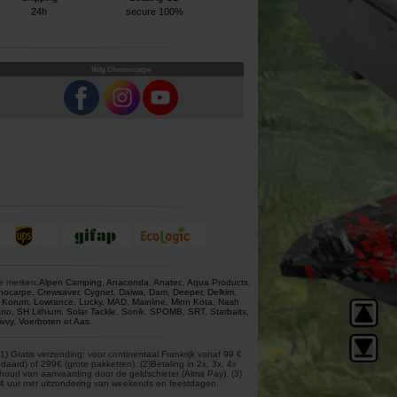
24h
secure 100%
Volg Chronocarpe
ze merken.
Alpen Camping
,
Anaconda
,
Anatec
,
Aqua Products
,
nocarpe
,
Crewsaver
,
Cygnet
,
Daiwa
,
Dam
,
Deeper
,
Delkim
,
,
Korum
,
Lowrance
,
Lucky
,
MAD
,
Mainline
,
Minn Kota
,
Nash
ano
,
SH Lithium
,
Solar Tackle
,
Sonik
,
SPOMB
,
SRT
,
Starbaits
,
ivvy
,
Voerboten
et
Aas
.
) Gratis verzending: voor continentaal Frankrijk vanaf 99 €
aard) of 299€ (grote pakketten). (2)Betaling in 2x, 3x, 4x
behoud van aanvaarding door de geldschieter (Alma Pay). (3)
 24 uur met uitzondering van weekends en feestdagen.