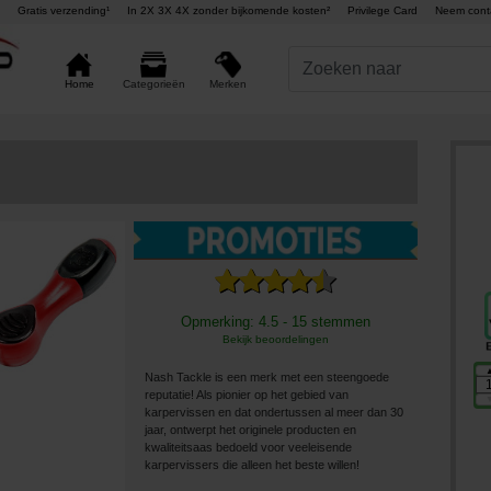
Gratis verzending¹
In 2X 3X 4X zonder bijkomende kosten²
Privilege Card
Neem cont
Merken
Home
Categorieën
Opmerking: 4.5 - 15 stemmen
Bekijk beoordelingen
Nash Tackle is een merk met een steengoede
reputatie! Als pionier op het gebied van
karpervissen en dat ondertussen al meer dan 30
jaar, ontwerpt het originele producten en
kwaliteitsaas bedoeld voor veeleisende
karpervissers die alleen het beste willen!