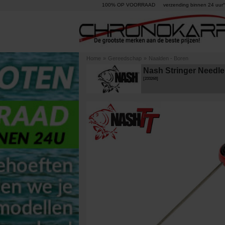
100% OP VOORRAAD
verzending binnen 24 uur°
Home
»
Gereedschap
»
Naalden - Boren
Nash Stringer Needle
[
233268
]