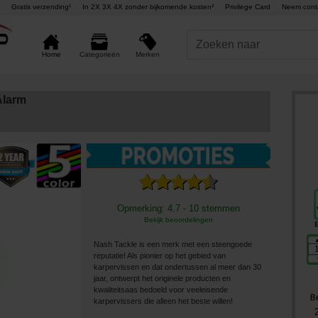
Gratis verzending¹
In 2X 3X 4X zonder bijkomende kosten²
Privilege Card
Neem cont
Merken
Home
Categorieën
Alarm
Opmerking: 4.7 - 10 stemmen
Bekijk beoordelingen
Nash Tackle is een merk met een steengoede
reputatie! Als pionier op het gebied van
karpervissen en dat ondertussen al meer dan 30
jaar, ontwerpt het originele producten en
kwaliteitsaas bedoeld voor veeleisende
karpervissers die alleen het beste willen!