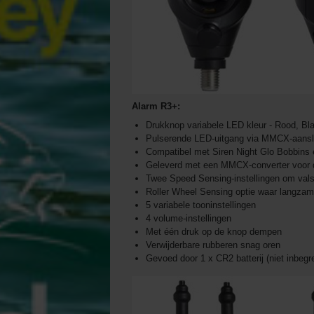
Alarm R3+:
Drukknop variabele LED kleur - Rood, Bl
Pulserende LED-uitgang via MMCX-aanslu
Compatibel met Siren Night Glo Bobbins e
Geleverd met een MMCX-converter voor d
Twee Speed Sensing-instellingen om valse 
Roller Wheel Sensing optie waar langzame
5 variabele tooninstellingen
4 volume-instellingen
Met één druk op de knop dempen
Verwijderbare rubberen snag oren
Gevoed door 1 x CR2 batterij (niet inbegr