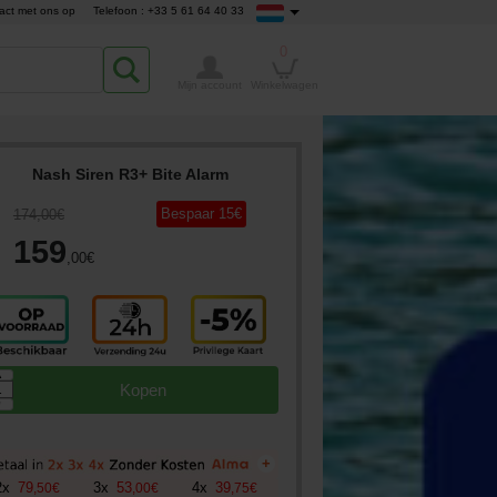
act met ons op
Telefoon : +33 5 61 64 40 33
0
Mijn account
Winkelwagen
Nash Siren R3+ Bite Alarm
Bespaar
15
€
174
,00
€
159
,00
€
▲
Kopen
▼
+
2
x
79
3
x
53
4
x
39
,
50
€
,
00
€
,
75
€