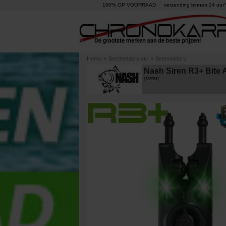
100% OP VOORRAAD
verzending binnen 24 uur°
Home
»
Beetmelders etc
»
Beetmelders
Nash Siren R3+ Bite 
[
203951
]