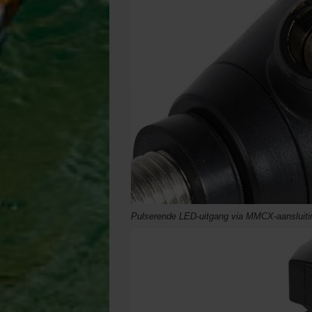
Pulserende LED-uitgang via MMCX-aansluiti