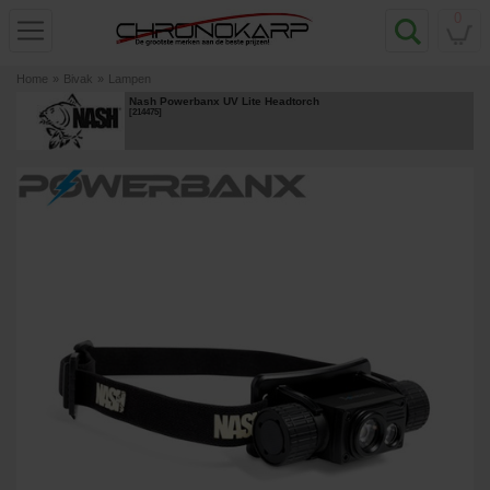
0
Home
»
Bivak
»
Lampen
Nash Powerbanx UV Lite Headtorch
[
214475
]