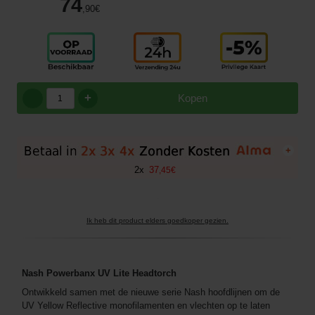
74
,90
€
+
Kopen
+
2
x
37
,
45
€
Ik heb dit product elders goedkoper gezien.
Nash Powerbanx UV Lite Headtorch
Ontwikkeld samen met de nieuwe serie Nash hoofdlijnen om de
UV Yellow Reflective monofilamenten en vlechten op te laten